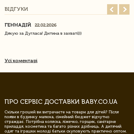
ВІДГУКИ
ГЕННАДІЙ
22.02.2026
Дякую за Дугласа! Дитина в захваті)))
Усі коментарі
ПРО СЕРВІС ДОСТАВКИ BABY.CO.UA
Скільки грошей ви витрачаєте на товари для дітей? Після
появи в будинку малюка, сімейний бюджет відчутно
страждає. Потрібна коляска, ліжечко, горщик, санітарне
приладдя, косметика та багато різних дрібниць. А дитячий
одяг та іграшки молоді батьки скуповують практично оптом.