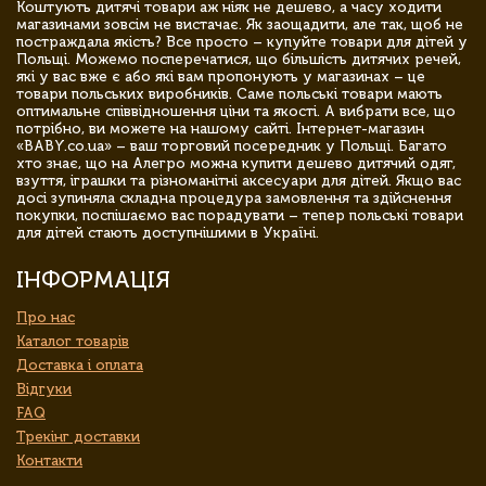
Коштують дитячі товари аж ніяк не дешево, а часу ходити
магазинами зовсім не вистачає. Як заощадити, але так, щоб не
постраждала якість? Все просто – купуйте товари для дітей у
Польщі. Можемо посперечатися, що більшість дитячих речей,
які у вас вже є або які вам пропонують у магазинах – це
товари польських виробників. Саме польські товари мають
оптимальне співвідношення ціни та якості. А вибрати все, що
потрібно, ви можете на нашому сайті. Інтернет-магазин
«BABY.co.ua» – ваш торговий посередник у Польщі. Багато
хто знає, що на Алегро можна купити дешево дитячий одяг,
взуття, іграшки та різноманітні аксесуари для дітей. Якщо вас
досі зупиняла складна процедура замовлення та здійснення
покупки, поспішаємо вас порадувати – тепер польські товари
для дітей стають доступнішими в Україні.
ІНФОРМАЦІЯ
Про нас
Каталог товарів
Доставка і оплата
Відгуки
FAQ
Трекінг доставки
Контакти