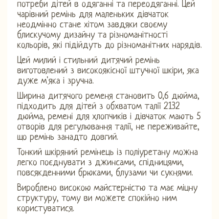
потреби дітей в одяганні та переодяганні. Цей
чарівний ремінь для маленьких дівчаток
неодмінно стане хітом завдяки своєму
блискучому дизайну та різноманітності
кольорів, які підійдуть до різноманітних нарядів.
Цей милий і стильний дитячий ремінь
виготовлений з високоякісної штучної шкіри, яка
дуже м'яка і зручна.
Ширина дитячого ременя становить 0,6 дюйма,
підходить для дітей з обхватом талії 2132
дюйма, ремені для хлопчиків і дівчаток мають 5
отворів для регулювання талії, не переживайте,
що ремінь занадто довгий.
Тонкий шкіряний ремінець із поліуретану можна
легко поєднувати з джинсами, спідницями,
повсякденними брюками, блузами чи сукнями.
Вироблено високою майстерністю та має міцну
структуру, тому ви можете спокійно ним
користуватися.