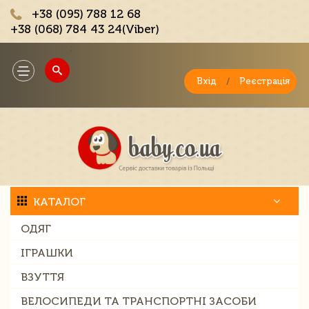
+38 (095) 788 12 68
+38 (068) 784 43 24(Viber)
;
Toggle
navigation
Вхід
/
Реєстрація
КАТАЛОГ
ОДЯГ
ІГРАШКИ
ВЗУТТЯ
ВЕЛОСИПЕДИ ТА ТРАНСПОРТНІ ЗАСОБИ