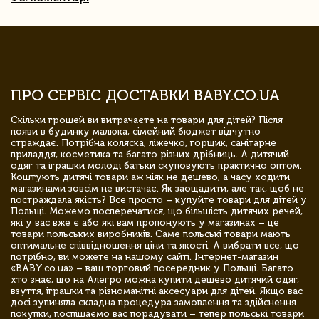
ПРО СЕРВІС ДОСТАВКИ BABY.CO.UA
Скільки грошей ви витрачаєте на товари для дітей? Після
появи в будинку малюка, сімейний бюджет відчутно
страждає. Потрібна коляска, ліжечко, горщик, санітарне
приладдя, косметика та багато різних дрібниць. А дитячий
одяг та іграшки молоді батьки скуповують практично оптом.
Коштують дитячі товари аж ніяк не дешево, а часу ходити
магазинами зовсім не вистачає. Як заощадити, але так, щоб не
постраждала якість? Все просто – купуйте товари для дітей у
Польщі. Можемо посперечатися, що більшість дитячих речей,
які у вас вже є або які вам пропонують у магазинах – це
товари польських виробників. Саме польські товари мають
оптимальне співвідношення ціни та якості. А вибрати все, що
потрібно, ви можете на нашому сайті. Інтернет-магазин
«BABY.co.ua» – ваш торговий посередник у Польщі. Багато
хто знає, що на Алегро можна купити дешево дитячий одяг,
взуття, іграшки та різноманітні аксесуари для дітей. Якщо вас
досі зупиняла складна процедура замовлення та здійснення
покупки, поспішаємо вас порадувати – тепер польські товари