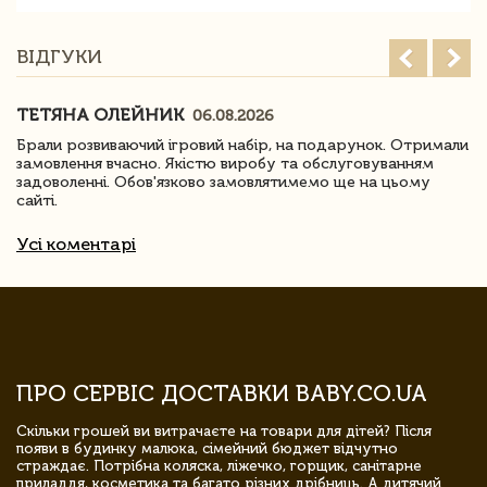
ВІДГУКИ
ТЕТЯНА ОЛЕЙНИК
06.08.2026
Брали розвиваючий ігровий набір, на подарунок. Отримали
замовлення вчасно. Якістю виробу та обслуговуванням
задоволенні. Обов'язково замовлятимемо ще на цьому
сайті.
Усі коментарі
ПРО СЕРВІС ДОСТАВКИ BABY.CO.UA
Скільки грошей ви витрачаєте на товари для дітей? Після
появи в будинку малюка, сімейний бюджет відчутно
страждає. Потрібна коляска, ліжечко, горщик, санітарне
приладдя, косметика та багато різних дрібниць. А дитячий