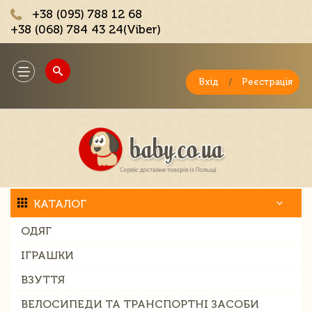
+38 (095) 788 12 68
+38 (068) 784 43 24(Viber)
;
Toggle
navigation
Вхід
/
Реєстрація
КАТАЛОГ
ОДЯГ
ІГРАШКИ
ВЗУТТЯ
ВЕЛОСИПЕДИ ТА ТРАНСПОРТНІ ЗАСОБИ