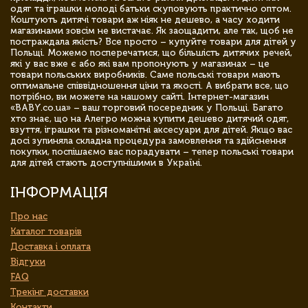
одяг та іграшки молоді батьки скуповують практично оптом.
Коштують дитячі товари аж ніяк не дешево, а часу ходити
магазинами зовсім не вистачає. Як заощадити, але так, щоб не
постраждала якість? Все просто – купуйте товари для дітей у
Польщі. Можемо посперечатися, що більшість дитячих речей,
які у вас вже є або які вам пропонують у магазинах – це
товари польських виробників. Саме польські товари мають
оптимальне співвідношення ціни та якості. А вибрати все, що
потрібно, ви можете на нашому сайті. Інтернет-магазин
«BABY.co.ua» – ваш торговий посередник у Польщі. Багато
хто знає, що на Алегро можна купити дешево дитячий одяг,
взуття, іграшки та різноманітні аксесуари для дітей. Якщо вас
досі зупиняла складна процедура замовлення та здійснення
покупки, поспішаємо вас порадувати – тепер польські товари
для дітей стають доступнішими в Україні.
ІНФОРМАЦІЯ
Про нас
Каталог товарів
Доставка і оплата
Відгуки
FAQ
Трекінг доставки
Контакти