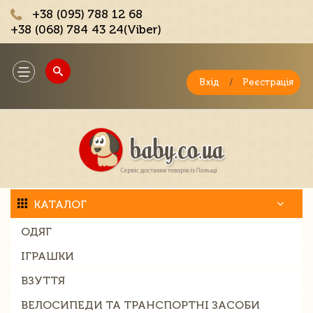
+38 (095) 788 12 68
+38 (068) 784 43 24(Viber)
;
Toggle
navigation
Вхід
/
Реєстрація
КАТАЛОГ
ОДЯГ
ІГРАШКИ
ВЗУТТЯ
ВЕЛОСИПЕДИ ТА ТРАНСПОРТНІ ЗАСОБИ