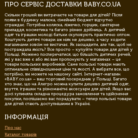
ПРО СЕРВІС ДОСТАВКИ BABY.CO.UA
Скільки грошей ви витрачаєте на товари для дітей? Після
появи в будинку малюка, сімейний бюджет відчутно
страждає. Потрібна коляска, ліжечко, горщик, санітарне
приладдя, косметика та багато різних дрібниць. А дитячий
одяг та іграшки молоді батьки скуповують практично оптом.
Коштують дитячі товари аж ніяк не дешево, а часу ходити
магазинами зовсім не вистачає. Як заощадити, але так, щоб не
постраждала якість? Все просто – купуйте товари для дітей у
Польщі. Можемо посперечатися, що більшість дитячих речей,
які у вас вже є або які вам пропонують у магазинах – це
товари польських виробників. Саме польські товари мають
оптимальне співвідношення ціни та якості. А вибрати все, що
потрібно, ви можете на нашому сайті. Інтернет-магазин
«BABY.co.ua» – ваш торговий посередник у Польщі. Багато
хто знає, що на Алегро можна купити дешево дитячий одяг,
взуття, іграшки та різноманітні аксесуари для дітей. Якщо вас
досі зупиняла складна процедура замовлення та здійснення
покупки, поспішаємо вас порадувати – тепер польські товари
для дітей стають доступнішими в Україні.
ІНФОРМАЦІЯ
Про нас
Каталог товарів