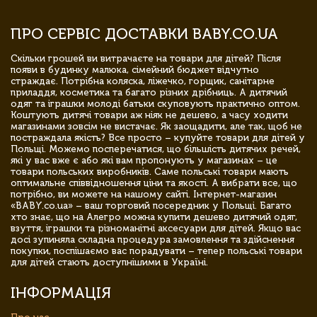
ПРО СЕРВІС ДОСТАВКИ BABY.CO.UA
Скільки грошей ви витрачаєте на товари для дітей? Після
появи в будинку малюка, сімейний бюджет відчутно
страждає. Потрібна коляска, ліжечко, горщик, санітарне
приладдя, косметика та багато різних дрібниць. А дитячий
одяг та іграшки молоді батьки скуповують практично оптом.
Коштують дитячі товари аж ніяк не дешево, а часу ходити
магазинами зовсім не вистачає. Як заощадити, але так, щоб не
постраждала якість? Все просто – купуйте товари для дітей у
Польщі. Можемо посперечатися, що більшість дитячих речей,
які у вас вже є або які вам пропонують у магазинах – це
товари польських виробників. Саме польські товари мають
оптимальне співвідношення ціни та якості. А вибрати все, що
потрібно, ви можете на нашому сайті. Інтернет-магазин
«BABY.co.ua» – ваш торговий посередник у Польщі. Багато
хто знає, що на Алегро можна купити дешево дитячий одяг,
взуття, іграшки та різноманітні аксесуари для дітей. Якщо вас
досі зупиняла складна процедура замовлення та здійснення
покупки, поспішаємо вас порадувати – тепер польські товари
для дітей стають доступнішими в Україні.
ІНФОРМАЦІЯ