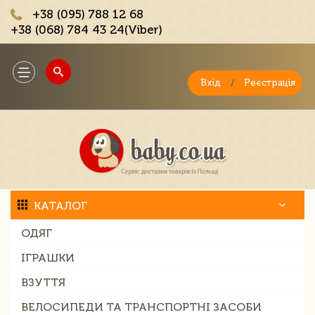
+38 (095) 788 12 68
+38 (068) 784 43 24(Viber)
;
Toggle
navigation
Вхід
/
Реєстрація
КАТАЛОГ
ОДЯГ
ІГРАШКИ
ВЗУТТЯ
ВЕЛОСИПЕДИ ТА ТРАНСПОРТНІ ЗАСОБИ