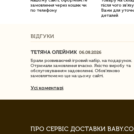
нашому сайті, оформляєте
товару на склад
замовлення через кошик чи
після чого зв'яз
по телефону
Вами для уточн
деталей
ВІДГУКИ
ТЕТЯНА ОЛЕЙНИК
06.08.2026
ачество
Брали розвиваючий ігровий набір, на подарунок.
Отримали замовлення вчасно. Якістю виробу та
обслуговуванням задоволенні. Обов'язково
замовлятимемо ще на цьому сайті.
Усі коментарі
ПРО СЕРВІС ДОСТАВКИ BABY.CO