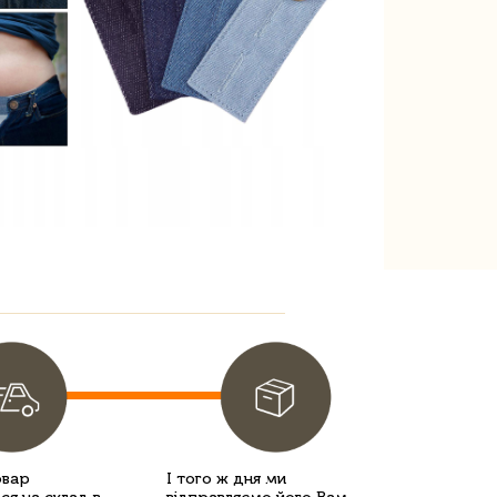
овар
І того ж дня ми