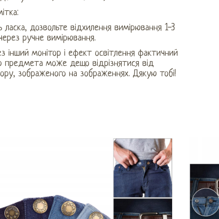
ітка:
 ласка, дозвольте відхилення вимірювання 1-3
через ручне вимірювання.
з інший монітор і ефект освітлення фактичний
ір предмета може дещо відрізнятися від
ору, зображеного на зображеннях. Дякую тобі!