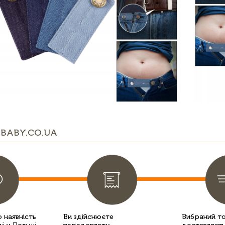
BABY.CO.UA
 наявність
Ви здійснюєте
Вибраний т