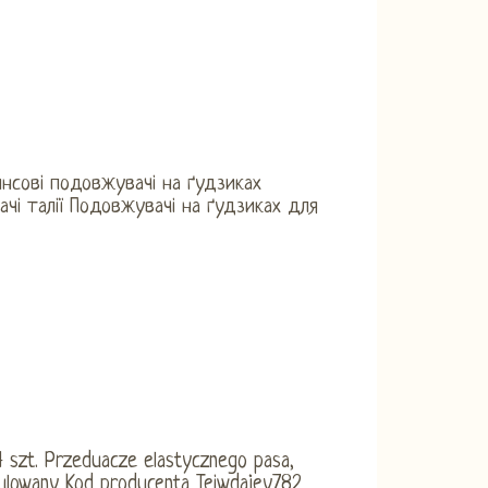
нсові подовжувачі на ґудзиках
чі талії Подовжувачі на ґудзиках для