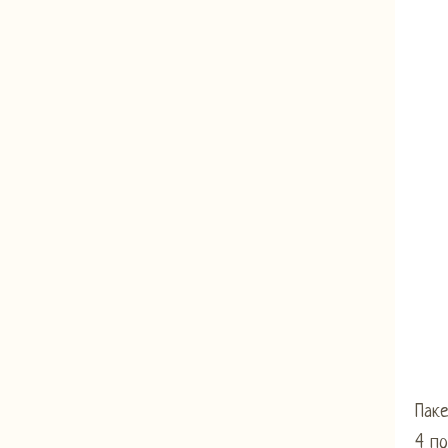
Паке
4 п