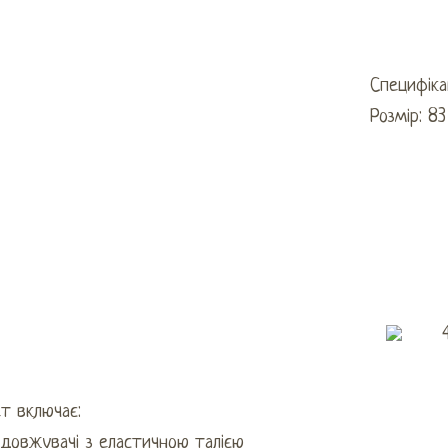
Специфікац
Розмір: 8
т включає:
одовжувачі з еластичною талією