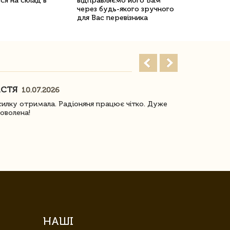
ся на склад в
відправляємо його Вам
через будь-якого зручного
для Вас перевізника
АСТЯ
ПОГОРЕЛО
10.07.2026
илку отримала. Радіоняня працює чітко. Дуже
Отримали віз
оволена!
Доставка з 
завжди була 
НАШІ