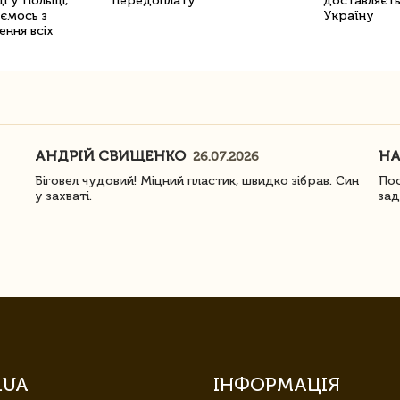
і у Польщі,
передоплату
доставляєть
уємось з
Україну
ення всіх
АНДРІЙ СВИЩЕНКО
Н
26.07.2026
Біговел чудовий! Міцний пластик, швидко зібрав. Син
Пос
у захваті.
зад
.UA
ІНФОРМАЦІЯ