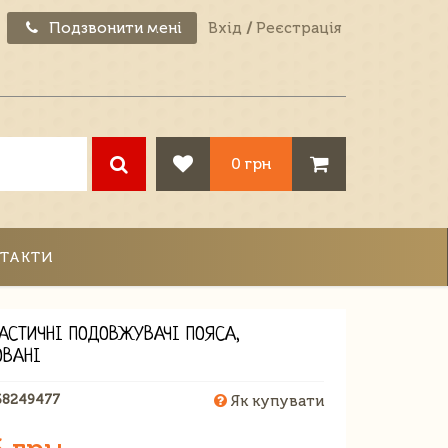
Подзвонити мені
Вхід
/
Реєстрація
0 грн
ТАКТИ
ЛАСТИЧНІ ПОДОВЖУВАЧІ ПОЯСА,
ОВАНІ
68249477
Як купувати