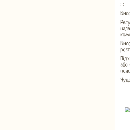
: :
Висо
Регу
нала
ком
Висо
розт
Під
або 
пояс
Чудо