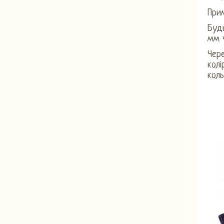
Прим
Будь
мм 
Чере
кол
коль