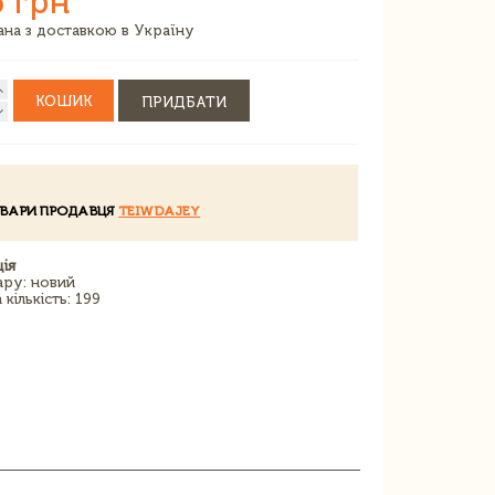
6 грн
зана з доставкою в Україну
КОШИК
ПРИДБАТИ
ОВАРИ ПРОДАВЦЯ
TEIWDAJEY
ія
ару: новий
кількість: 199