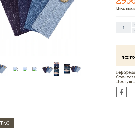
295
Ціна вка
ВСІ Т
Інформац
Стан тов
Доступна 
ПИС