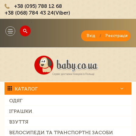
+38 (095) 788 12 68
+38 (068) 784 43 24(Viber)
;
Toggle
navigation
Вхід
/
Реєстрація
КАТАЛОГ
ОДЯГ
ІГРАШКИ
ВЗУТТЯ
ВЕЛОСИПЕДИ ТА ТРАНСПОРТНІ ЗАСОБИ