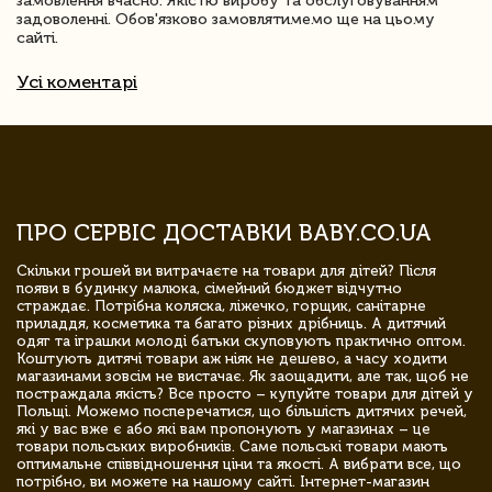
замовлення вчасно. Якістю виробу та обслуговуванням
задоволенні. Обов'язково замовлятимемо ще на цьому
сайті.
Усі коментарі
ПРО СЕРВІС ДОСТАВКИ BABY.CO.UA
Скільки грошей ви витрачаєте на товари для дітей? Після
появи в будинку малюка, сімейний бюджет відчутно
страждає. Потрібна коляска, ліжечко, горщик, санітарне
приладдя, косметика та багато різних дрібниць. А дитячий
одяг та іграшки молоді батьки скуповують практично оптом.
Коштують дитячі товари аж ніяк не дешево, а часу ходити
магазинами зовсім не вистачає. Як заощадити, але так, щоб не
постраждала якість? Все просто – купуйте товари для дітей у
Польщі. Можемо посперечатися, що більшість дитячих речей,
які у вас вже є або які вам пропонують у магазинах – це
товари польських виробників. Саме польські товари мають
оптимальне співвідношення ціни та якості. А вибрати все, що
потрібно, ви можете на нашому сайті. Інтернет-магазин