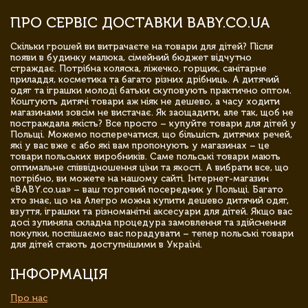
ПРО СЕРВІС ДОСТАВКИ BABY.CO.UA
Скільки грошей ви витрачаєте на товари для дітей? Після
появи в будинку малюка, сімейний бюджет відчутно
страждає. Потрібна коляска, ліжечко, горщик, санітарне
приладдя, косметика та багато різних дрібниць. А дитячий
одяг та іграшки молоді батьки скуповують практично оптом.
Коштують дитячі товари аж ніяк не дешево, а часу ходити
магазинами зовсім не вистачає. Як заощадити, але так, щоб не
постраждала якість? Все просто – купуйте товари для дітей у
Польщі. Можемо посперечатися, що більшість дитячих речей,
які у вас вже є або які вам пропонують у магазинах – це
товари польських виробників. Саме польські товари мають
оптимальне співвідношення ціни та якості. А вибрати все, що
потрібно, ви можете на нашому сайті. Інтернет-магазин
«BABY.co.ua» – ваш торговий посередник у Польщі. Багато
хто знає, що на Алегро можна купити дешево дитячий одяг,
взуття, іграшки та різноманітні аксесуари для дітей. Якщо вас
досі зупиняла складна процедура замовлення та здійснення
покупки, поспішаємо вас порадувати – тепер польські товари
для дітей стають доступнішими в Україні.
ІНФОРМАЦІЯ
Про нас