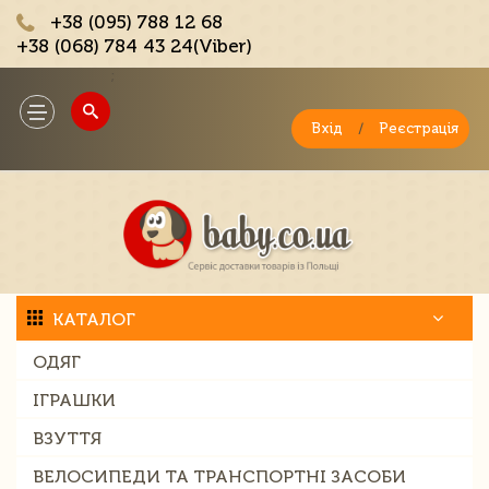
+38 (095) 788 12 68
+38 (068) 784 43 24(Viber)
;
Toggle
navigation
Вхід
/
Реєстрація
КАТАЛОГ
ОДЯГ
ІГРАШКИ
ВЗУТТЯ
ВЕЛОСИПЕДИ ТА ТРАНСПОРТНІ ЗАСОБИ