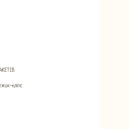
АКЕТІВ
ежок-кліпс