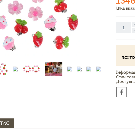
1348
Ціна вка
ВСІ Т
Інформац
Стан тов
Доступна 
ПИС