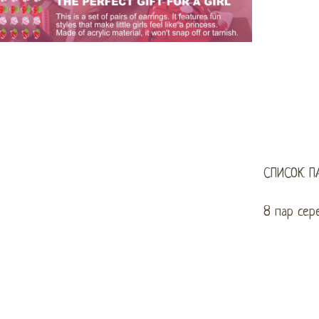
СПИСОК П
8 пар сер