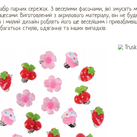
абір парних сережок. З веселими фасонами, які змусять 
цесами. Виготовлений з акрилового матеріалу, він не буд
р і милий дизайн роблять його ще веселішим і привабливі
багатьох стилів, одягання та інших випадків.