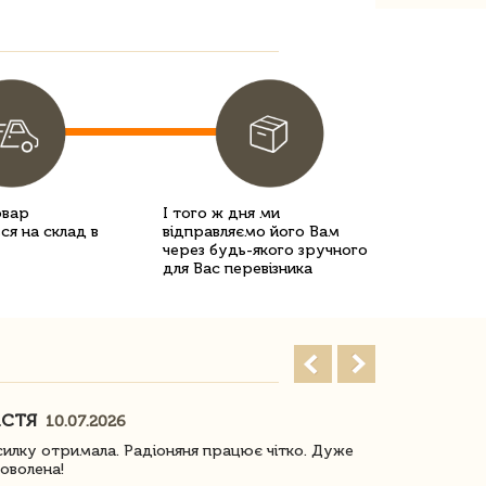
овар
І того ж дня ми
ся на склад в
відправляємо його Вам
через будь-якого зручного
для Вас перевізника
АСТЯ
ПОГОРЕЛО
10.07.2026
илку отримала. Радіоняня працює чітко. Дуже
Отримали віз
оволена!
Доставка з 