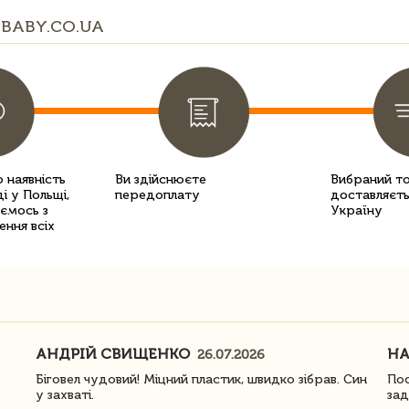
BABY.CO.UA
 наявність
Ви здійснюєте
Вибраний т
і у Польщі,
передоплату
доставляєть
уємось з
Україну
ення всіх
АНДРІЙ СВИЩЕНКО
Н
26.07.2026
Біговел чудовий! Міцний пластик, швидко зібрав. Син
Пос
у захваті.
зад