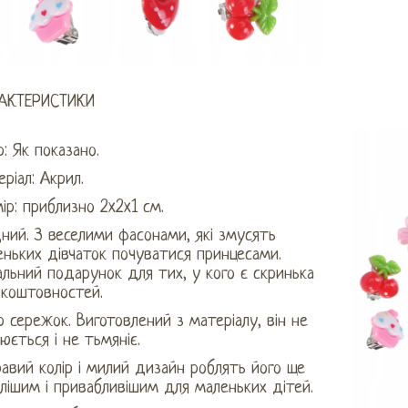
АКТЕРИСТИКИ
р: Як показано.
ріал: Акрил.
ір: приблизно 2x2x1 см.
ний. З веселими фасонами, які змусять
ньких дівчаток почуватися принцесами.
льний подарунок для тих, у кого є скринька
 коштовностей.
р сережок. Виготовлений з матеріалу, він не
юється і не тьмяніє.
авий колір і милий дизайн роблять його ще
лішим і привабливішим для маленьких дітей.