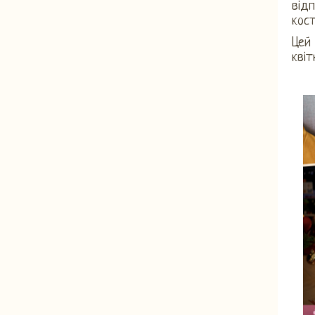
відп
кос
Цей 
квіт