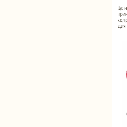
Це н
прин
колі
для 