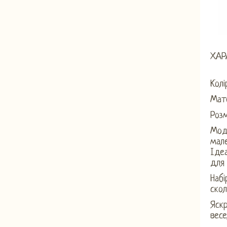
ХАР
Колі
Мате
Розм
Мод
мале
Ідеа
для
Набі
скол
Яскр
весе