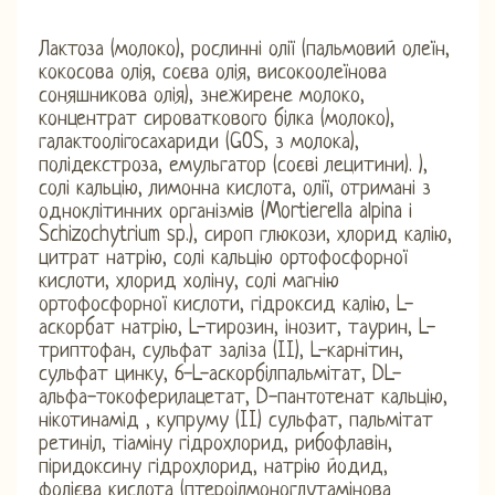
Лактоза (молоко), рослинні олії (пальмовий олеїн,
кокосова олія, соєва олія, високоолеїнова
соняшникова олія), знежирене молоко,
концентрат сироваткового білка (молоко),
галактоолігосахариди (GOS, з молока),
полідекстроза, емульгатор (соєві лецитини). ),
солі кальцію, лимонна кислота, олії, отримані з
одноклітинних організмів (Mortierella alpina і
Schizochytrium sp.), сироп глюкози, хлорид калію,
цитрат натрію, солі кальцію ортофосфорної
кислоти, хлорид холіну, солі магнію
ортофосфорної кислоти, гідроксид калію, L-
аскорбат натрію, L-тирозин, інозит, таурин, L-
триптофан, сульфат заліза (II), L-карнітин,
сульфат цинку, 6-L-аскорбілпальмітат, DL-
альфа-токоферилацетат, D-пантотенат кальцію,
нікотинамід , купруму (II) сульфат, пальмітат
ретиніл, тіаміну гідрохлорид, рибофлавін,
піридоксину гідрохлорид, натрію йодид,
фолієва кислота (птероілмоноглутамінова