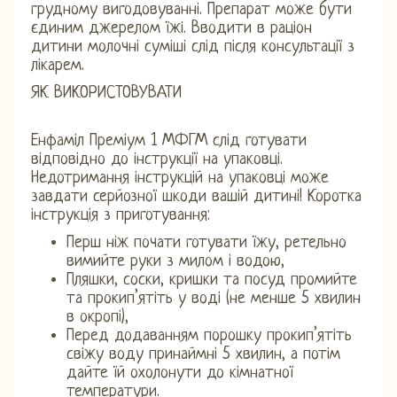
грудному вигодовуванні. Препарат може бути
єдиним джерелом їжі. Вводити в раціон
дитини молочні суміші слід після консультації з
лікарем.
ЯК ВИКОРИСТОВУВАТИ
Енфаміл Преміум 1 МФГМ слід готувати
відповідно до інструкції на упаковці.
Недотримання інструкцій на упаковці може
завдати серйозної шкоди вашій дитині! Коротка
інструкція з приготування:
Перш ніж почати готувати їжу, ретельно
вимийте руки з милом і водою,
Пляшки, соски, кришки та посуд промийте
та прокип’ятіть у воді (не менше 5 хвилин
в окропі),
Перед додаванням порошку прокип’ятіть
свіжу воду принаймні 5 хвилин, а потім
дайте їй охолонути до кімнатної
температури.