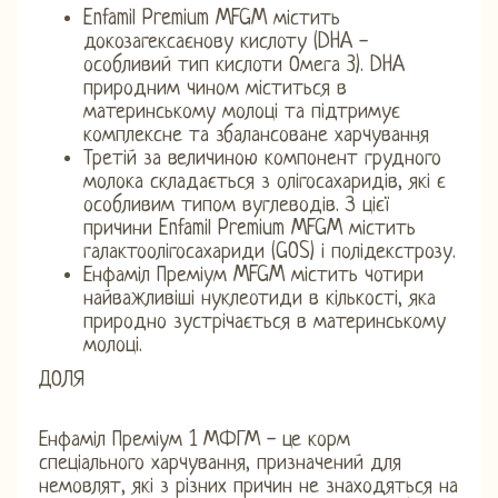
Enfamil Premium MFGM містить
докозагексаєнову кислоту (DHA -
особливий тип кислоти Омега 3). DHA
природним чином міститься в
материнському молоці та підтримує
комплексне та збалансоване харчування
Третій за величиною компонент грудного
молока складається з олігосахаридів, які є
особливим типом вуглеводів. З цієї
причини Enfamil Premium MFGM містить
галактоолігосахариди (GOS) і полідекстрозу.
Енфаміл Преміум MFGM містить чотири
найважливіші нуклеотиди в кількості, яка
природно зустрічається в материнському
молоці.
ДОЛЯ
Енфаміл Преміум 1 МФГМ - це корм
спеціального харчування, призначений для
немовлят, які з різних причин не знаходяться на