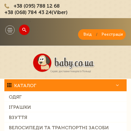
+38 (095) 788 12 68
+38 (068) 784 43 24(Viber)
;
Toggle
navigation
Вхід
/
Реєстрація
КАТАЛОГ
ОДЯГ
ІГРАШКИ
ВЗУТТЯ
ВЕЛОСИПЕДИ ТА ТРАНСПОРТНІ ЗАСОБИ