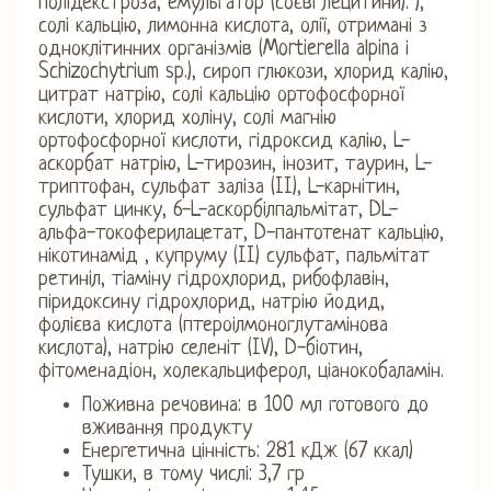
полідекстроза, емульгатор (соєві лецитини). ),
солі кальцію, лимонна кислота, олії, отримані з
одноклітинних організмів (Mortierella alpina і
Schizochytrium sp.), сироп глюкози, хлорид калію,
цитрат натрію, солі кальцію ортофосфорної
кислоти, хлорид холіну, солі магнію
ортофосфорної кислоти, гідроксид калію, L-
аскорбат натрію, L-тирозин, інозит, таурин, L-
триптофан, сульфат заліза (II), L-карнітин,
сульфат цинку, 6-L-аскорбілпальмітат, DL-
альфа-токоферилацетат, D-пантотенат кальцію,
нікотинамід , купруму (II) сульфат, пальмітат
ретиніл, тіаміну гідрохлорид, рибофлавін,
піридоксину гідрохлорид, натрію йодид,
фолієва кислота (птероілмоноглутамінова
кислота), натрію селеніт (IV), D-біотин,
фітоменадіон, холекальциферол, ціанокобаламін.
Поживна речовина: в 100 мл готового до
вживання продукту
Енергетична цінність: 281 кДж (67 ккал)
Тушки, в тому числі: 3,7 гр