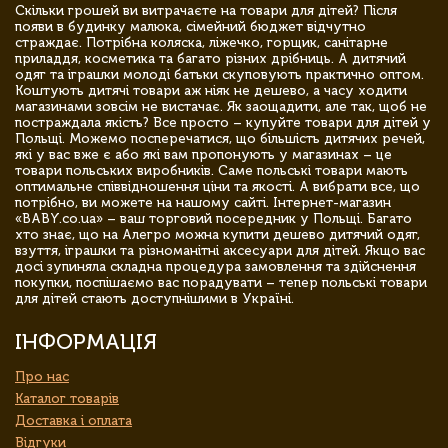
Скільки грошей ви витрачаєте на товари для дітей? Після
появи в будинку малюка, сімейний бюджет відчутно
страждає. Потрібна коляска, ліжечко, горщик, санітарне
приладдя, косметика та багато різних дрібниць. А дитячий
одяг та іграшки молоді батьки скуповують практично оптом.
Коштують дитячі товари аж ніяк не дешево, а часу ходити
магазинами зовсім не вистачає. Як заощадити, але так, щоб не
постраждала якість? Все просто – купуйте товари для дітей у
Польщі. Можемо посперечатися, що більшість дитячих речей,
які у вас вже є або які вам пропонують у магазинах – це
товари польських виробників. Саме польські товари мають
оптимальне співвідношення ціни та якості. А вибрати все, що
потрібно, ви можете на нашому сайті. Інтернет-магазин
«BABY.co.ua» – ваш торговий посередник у Польщі. Багато
хто знає, що на Алегро можна купити дешево дитячий одяг,
взуття, іграшки та різноманітні аксесуари для дітей. Якщо вас
досі зупиняла складна процедура замовлення та здійснення
покупки, поспішаємо вас порадувати – тепер польські товари
для дітей стають доступнішими в Україні.
ІНФОРМАЦІЯ
Про нас
Каталог товарів
Доставка і оплата
Відгуки