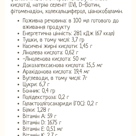
кислота), натрію селеніт (IV), D-біотин,
фітоменадіон, холекальциферол, ціанокобаламін.
Поживна речовина: в 100 мл готового до
вживання продукту
Енергетична цінність: 281 кДж (67 ккал)
Тушки, в тому числі: 3,7 гр
Насичені жирні кислоти: 1,45 г
Лінолева кислота: 0,62 г
-Ліноленова кислота: 50 мг
Докозагексаєнова кислота: 15,5 мг
Арахідонова кислота: 19,4 мг
Вуглеводи, в тому числі: 7г
Цукри: 6,7 г
Бонник: 0,4 гр
Полідекстроза: 0,2 г
Галактоолігосахариди (ГОС): 0,2 г
Білки: 1,28 г
Вітамін А: 59 г
Вітамін D: 1675 г
Вітамін Е: 0,51 мг
Вітамін К: 2,7 г