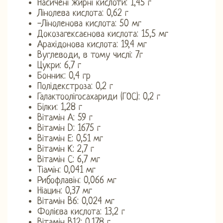
Насичені жирні кислоти: 1,45 г
Лінолева кислота: 0,62 г
-Ліноленова кислота: 50 мг
Докозагексаєнова кислота: 15,5 мг
Арахідонова кислота: 19,4 мг
Вуглеводи, в тому числі: 7г
Цукри: 6,7 г
Бонник: 0,4 гр
Полідекстроза: 0,2 г
Галактоолігосахариди (ГОС): 0,2 г
Білки: 1,28 г
Вітамін А: 59 г
Вітамін D: 1675 г
Вітамін Е: 0,51 мг
Вітамін К: 2,7 г
Вітамін С: 6,7 мг
Тіамін: 0,041 мг
Рибофлавін: 0,066 мг
Ніацин: 0,37 мг
Вітамін B6: 0,024 мг
Фолієва кислота: 13,2 г
Вітамін B12: 0,178 г