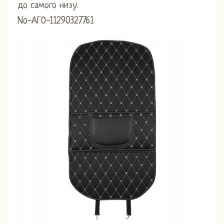
до самого низу.
No-АГО-11290327761