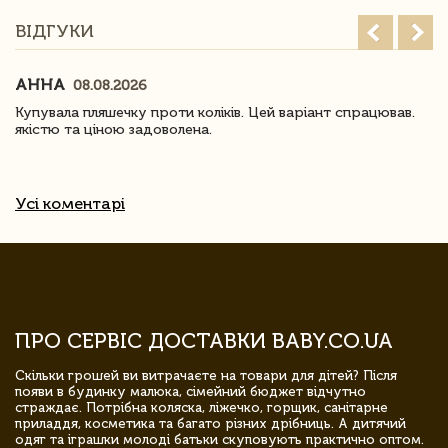
ВІДГУКИ
АННА
08.08.2026
Купувала пляшечку проти коліків. Цей варіант спрацював.
якістю та ціною задоволена.
Усі коментарі
ПРО СЕРВІС ДОСТАВКИ BABY.CO.UA
Скільки грошей ви витрачаєте на товари для дітей? Після
появи в будинку малюка, сімейний бюджет відчутно
страждає. Потрібна коляска, ліжечко, горщик, санітарне
приладдя, косметика та багато різних дрібниць. А дитячий
одяг та іграшки молоді батьки скуповують практично оптом.