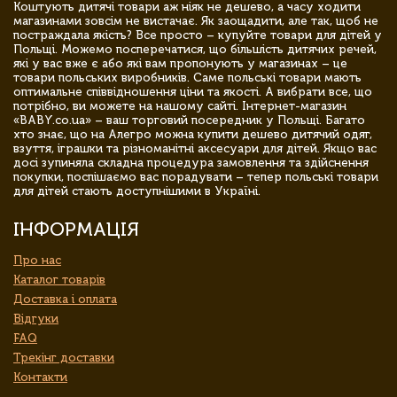
Коштують дитячі товари аж ніяк не дешево, а часу ходити
магазинами зовсім не вистачає. Як заощадити, але так, щоб не
постраждала якість? Все просто – купуйте товари для дітей у
Польщі. Можемо посперечатися, що більшість дитячих речей,
які у вас вже є або які вам пропонують у магазинах – це
товари польських виробників. Саме польські товари мають
оптимальне співвідношення ціни та якості. А вибрати все, що
потрібно, ви можете на нашому сайті. Інтернет-магазин
«BABY.co.ua» – ваш торговий посередник у Польщі. Багато
хто знає, що на Алегро можна купити дешево дитячий одяг,
взуття, іграшки та різноманітні аксесуари для дітей. Якщо вас
досі зупиняла складна процедура замовлення та здійснення
покупки, поспішаємо вас порадувати – тепер польські товари
для дітей стають доступнішими в Україні.
ІНФОРМАЦІЯ
Про нас
Каталог товарів
Доставка і оплата
Відгуки
FAQ
Трекінг доставки
Контакти