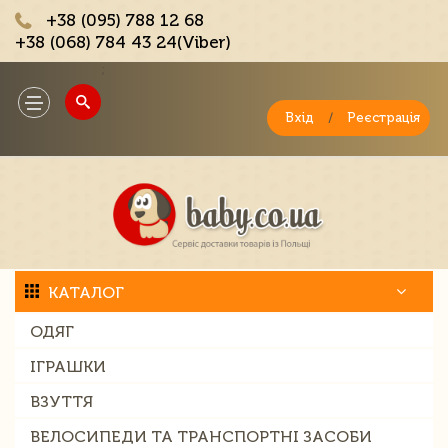
+38 (095) 788 12 68
+38 (068) 784 43 24(Viber)
;
Toggle
navigation
Вхід
/
Реєстрація
КАТАЛОГ
ОДЯГ
ІГРАШКИ
ВЗУТТЯ
ВЕЛОСИПЕДИ ТА ТРАНСПОРТНІ ЗАСОБИ