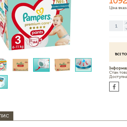
1092
Ціна вка
ВСІ Т
Інформац
Стан тов
Доступна 
ПИС