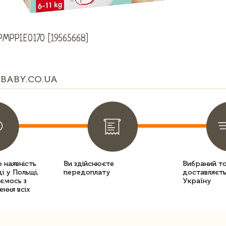
PMPPIE0170 [19565668]
BABY.CO.UA
 наявність
Ви здійснюєте
Вибраний т
і у Польщі,
передоплату
доставляєть
уємось з
Україну
ення всіх