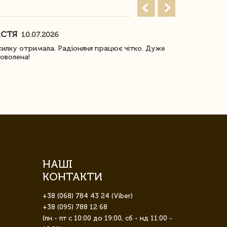
АСТЯ
ПОГОРЕЛО
10.07.2026
илку отримала. Радіоняня працює чітко. Дуже
Отримали віз
оволена!
Доставка з 
завжди була 
НАШІ
КОНТАКТИ
+38 (068) 784 43 24 (Viber)
+38 (095) 788 12 68
(пн - пт с 10:00 до 19:00, сб - нд 11:00 -