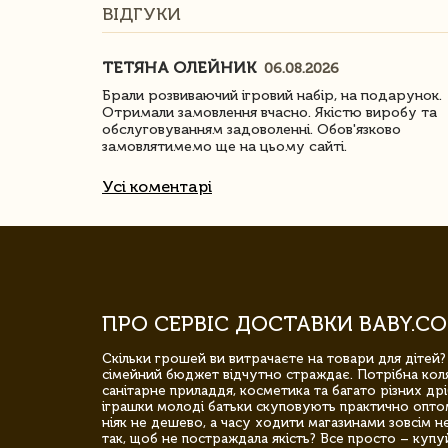
ВІДГУКИ
ТЕТЯНА ОЛЕЙНИК
06.08.2026
ачество
Брали розвиваючий ігровий набір, на подарунок.
Отримали замовлення вчасно. Якістю виробу та
обслуговуванням задоволенні. Обов'язково
замовлятимемо ще на цьому сайті.
Усі коментарі
ПРО СЕРВІС ДОСТАВКИ BABY.CO
Скільки грошей ви витрачаєте на товари для дітей?
сімейний бюджет відчутно страждає. Потрібна коля
санітарне приладдя, косметика та багато різних дрі
іграшки молоді батьки скуповують практично опто
ніяк не дешево, а часу ходити магазинами зовсім не
так, щоб не постраждала якість? Все просто – купу