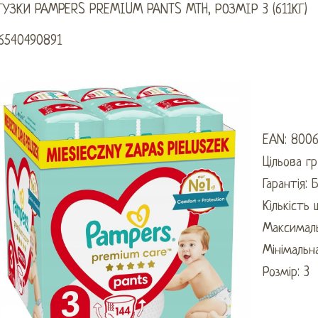
ГУЗКИ PAMPERS PREMIUM PANTS MTH, РОЗМІР 3 (611КГ)
6540490891
EAN: 800
Цільова г
Гарантія: 
Кількість 
Максималь
Мінімальн
Розмір: 3