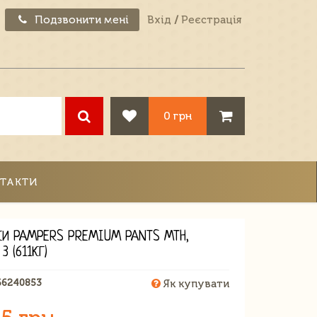
Подзвонити мені
Вхід
/
Реєстрація
0 грн
ТАКТИ
КИ PAMPERS PREMIUM PANTS MTH,
3 (611КГ)
66240853
Як купувати