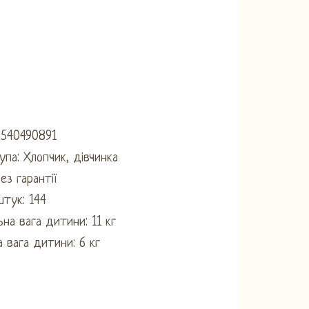
6540490891
рупа: Хлопчик, дівчинка
Без гарантії
штук: 144
на вага дитини: 11 кг
а вага дитини: 6 кг