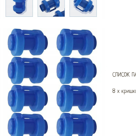
СПИСОК П
8 х кришк