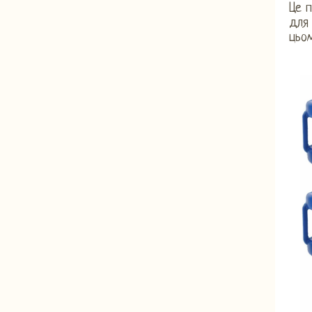
Це п
для 
цьом