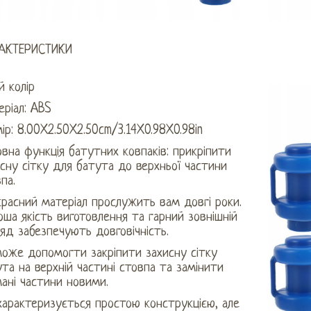
АКТЕРИСТИКИ
й колір
ріал: ABS
ір: 8.00X2.50X2.50cm/3.14X0.98X0.98in
вна функція батутних ковпаків: прикріпити
сну сітку для батута до верхньої частини
па.
расний матеріал прослужить вам довгі роки.
ша якість виготовлення та гарний зовнішній
яд забезпечують довговічність.
може допомогти закріпити захисну сітку
та на верхній частині стовпа та замінити
ані частини новими.
характеризується простою конструкцією, але