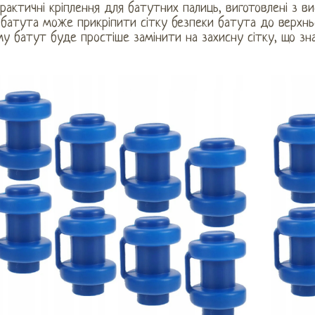
рактичні кріплення для батутних палиць, виготовлені з ви
батута може прикріпити сітку безпеки батута до верхньо
у батут буде простіше замінити на захисну сітку, що зн