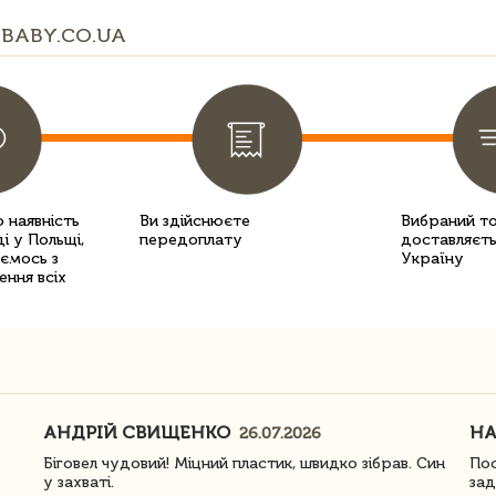
BABY.CO.UA
 наявність
Ви здійснюєте
Вибраний т
і у Польщі,
передоплату
доставляєть
уємось з
Україну
ення всіх
АНДРІЙ СВИЩЕНКО
Н
26.07.2026
Біговел чудовий! Міцний пластик, швидко зібрав. Син
Пос
у захваті.
зад