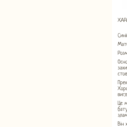
ХАР
Сині
Мате
Розм
Осно
захи
стов
Прек
Хоро
вигл
Це 
бату
злам
Він 