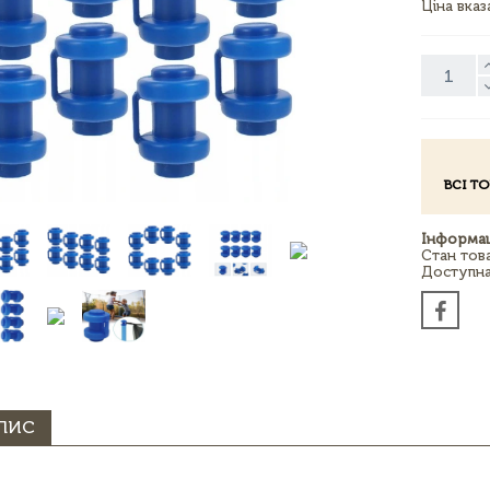
Ціна вка
ВСІ Т
Інформац
Стан тов
Доступна 
ПИС