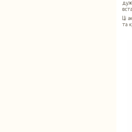
дуж
вста
Ці а
та к