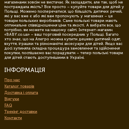
магазинами зовсім не вистачає. Як заощадити, але так, щоб не
постраждала якість? Все просто – купуйте товари для дітей у
Польщі. Можемо посперечатися, що більшість дитячих речей,
які у вас вже є або які вам пропонують у магазинах – це
товари польських виробників. Саме польські товари мають
оптимальне співвідношення ціни та якості. А вибрати все, що
потрібно, ви можете на нашому сайті. Інтернет-магазин
«BABY.co.ua» – ваш торговий посередник у Польщі. Багато
хто знає, що на Алегро можна купити дешево дитячий одяг,
взуття, іграшки та різноманітні аксесуари для дітей. Якщо вас
досі зупиняла складна процедура замовлення та здійснення
покупки, поспішаємо вас порадувати – тепер польські товари
для дітей стають доступнішими в Україні.
ІНФОРМАЦІЯ
Про нас
Каталог товарів
Доставка і оплата
Відгуки
FAQ
Трекінг доставки
Контакти