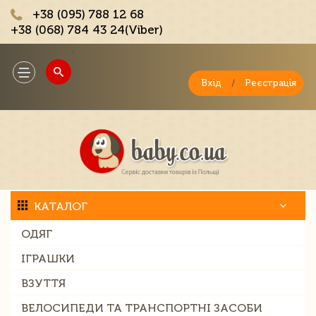
+38 (095) 788 12 68
+38 (068) 784 43 24(Viber)
;
Toggle
navigation
Вхід
/
Реєстрація
КАТАЛОГ
ОДЯГ
ІГРАШКИ
ВЗУТТЯ
ВЕЛОСИПЕДИ ТА ТРАНСПОРТНІ ЗАСОБИ