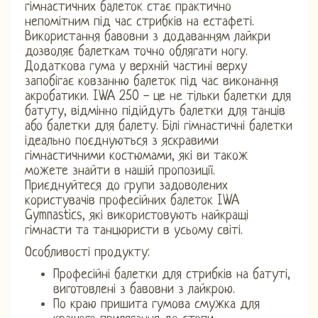
гімнастичних балеток стає практично
непомітним під час стрибків на естафеті.
Використання бавовни з додаванням лайкри
дозволяє балеткам точно облягати ногу.
Додаткова гума у ​​верхній частині верху
запобігає ковзанню балеток під час виконання
акробатики. IWA 250 - це не тільки балетки для
батуту, відмінно підійдуть балетки для танців
або балетки для балету. Білі гімнастичні балетки
ідеально поєднуються з яскравими
гімнастичними костюмами, які ви також
можете знайти в нашій пропозиції.
Приєднуйтеся до групи задоволених
користувачів професійних балеток IWA
Gymnastics, які використовують найкращі
гімнасти та танцюристи в усьому світі.
Особливості продукту:
Професійні балетки для стрибків на батуті,
виготовлені з бавовни з лайкрою.
По краю пришита гумова смужка для