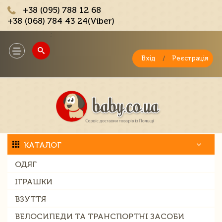
+38 (095) 788 12 68
+38 (068) 784 43 24(Viber)
;
Toggle
navigation
Вхід
/
Реєстрація
КАТАЛОГ
ОДЯГ
ІГРАШКИ
ВЗУТТЯ
ВЕЛОСИПЕДИ ТА ТРАНСПОРТНІ ЗАСОБИ