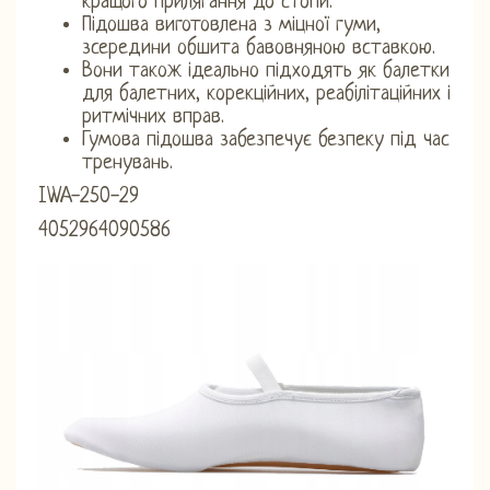
кращого прилягання до стопи.
Підошва виготовлена ​​з міцної гуми,
зсередини обшита бавовняною вставкою.
Вони також ідеально підходять як балетки
для балетних, корекційних, реабілітаційних і
ритмічних вправ.
Гумова підошва забезпечує безпеку під час
тренувань.
IWA-250-29
4052964090586