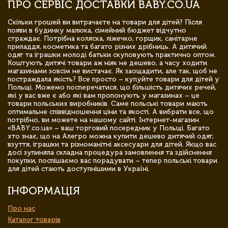
ПРО СЕРВІС ДОСТАВКИ BABY.CO.UA
Скільки грошей ви витрачаєте на товари для дітей? Після
появи в будинку малюка, сімейний бюджет відчутно
страждає. Потрібна коляска, ліжечко, горщик, санітарне
приладдя, косметика та багато різних дрібниць. А дитячий
одяг та іграшки молоді батьки скуповують практично оптом.
Коштують дитячі товари аж ніяк не дешево, а часу ходити
магазинами зовсім не вистачає. Як заощадити, але так, щоб не
постраждала якість? Все просто – купуйте товари для дітей у
Польщі. Можемо посперечатися, що більшість дитячих речей,
які у вас вже є або які вам пропонують у магазинах – це
товари польських виробників. Саме польські товари мають
оптимальне співвідношення ціни та якості. А вибрати все, що
потрібно, ви можете на нашому сайті. Інтернет-магазин
«BABY.co.ua» – ваш торговий посередник у Польщі. Багато
хто знає, що на Алегро можна купити дешево дитячий одяг,
взуття, іграшки та різноманітні аксесуари для дітей. Якщо вас
досі зупиняла складна процедура замовлення та здійснення
покупки, поспішаємо вас порадувати – тепер польські товари
для дітей стають доступнішими в Україні.
ІНФОРМАЦІЯ
Про нас
Каталог товарів