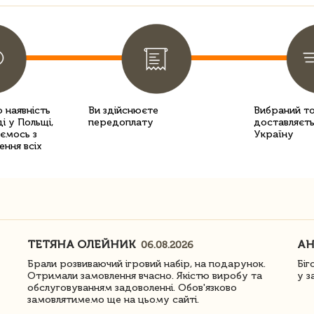
 наявність
Ви здійснюєте
Вибраний т
і у Польщі,
передоплату
доставляєть
уємось з
Україну
ення всіх
ТЕТЯНА ОЛЕЙНИК
АН
06.08.2026
Брали розвиваючий ігровий набір, на подарунок.
Біг
Отримали замовлення вчасно. Якістю виробу та
у з
обслуговуванням задоволенні. Обов'язково
замовлятимемо ще на цьому сайті.