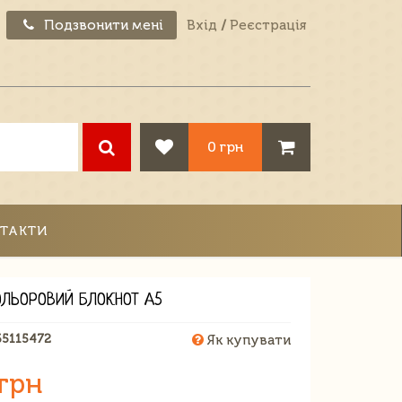
Подзвонити мені
Вхід
/
Реєстрація
0 грн
ТАКТИ
ОЛЬОРОВИЙ БЛОКНОТ А5
65115472
Як купувати
 грн