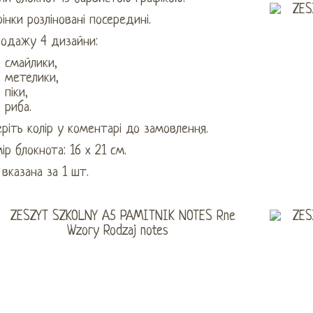
інки розліновані посередині.
родажу 4 дизайни:
смайлики,
метелики,
піки,
риба.
ріть колір у коментарі до замовлення.
ір блокнота: 16 х 21 см.
 вказана за 1 шт.