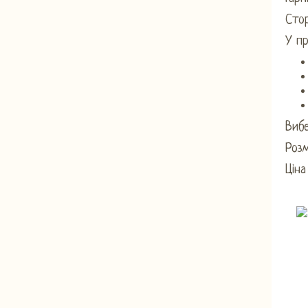
Стор
У п
Вибе
Розм
Ціна