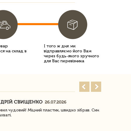
овар
І того ж дня ми
ся на склад в
відправляємо його Вам
через будь-якого зручного
для Вас перевізника
ДРІЙ СВИЩЕНКО
НАСТЯ
26.07.2026
18
овел чудовий! Міцний пластик, швидко зібрав. Син
Посилку отр
ахваті.
задоволена!