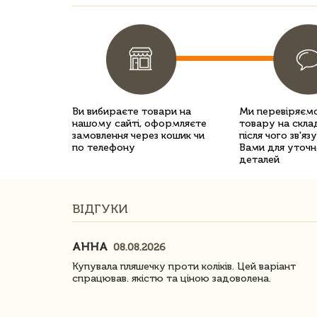
Ви вибираєте товари на
Ми перевіряємо
нашому сайті, оформляєте
товару на склад
замовлення через кошик чи
після чого зв'яз
по телефону
Вами для уточн
деталей
ВІДГУКИ
АННА
08.08.2026
ачество
Купувала пляшечку проти коліків. Цей варіант
спрацював. якістю та ціною задоволена.