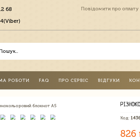
12 68
Повідомити про оплату
4(Viber)
МА РОБОТИ
FAQ
ПРО СЕРВІС
ВІДГУКИ
КОН
РІЗНОК
Код:
143
826