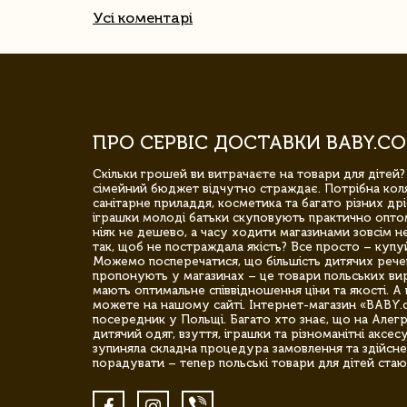
Усі коментарі
ПРО СЕРВІС ДОСТАВКИ BABY.CO
Скільки грошей ви витрачаєте на товари для дітей?
сімейний бюджет відчутно страждає. Потрібна коля
санітарне приладдя, косметика та багато різних дрі
іграшки молоді батьки скуповують практично опто
ніяк не дешево, а часу ходити магазинами зовсім не
так, щоб не постраждала якість? Все просто – купу
Можемо посперечатися, що більшість дитячих речей,
пропонують у магазинах – це товари польських вир
мають оптимальне співвідношення ціни та якості. А 
можете на нашому сайті. Інтернет-магазин «BABY.
посередник у Польщі. Багато хто знає, що на Але
дитячий одяг, взуття, іграшки та різноманітні аксес
зупиняла складна процедура замовлення та здійсне
порадувати – тепер польські товари для дітей стаю