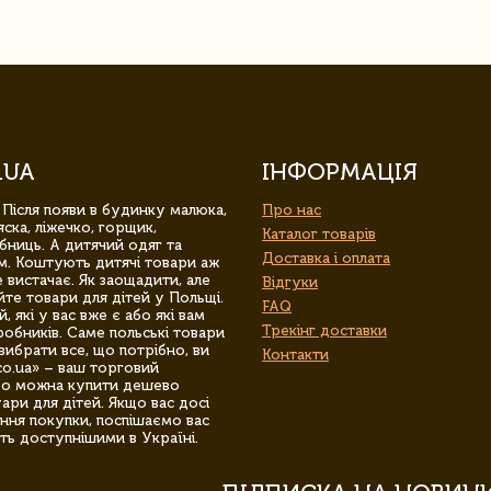
.UA
ІНФОРМАЦІЯ
 Після появи в будинку малюка,
Про нас
ска, ліжечко, горщик,
Каталог товарів
бниць. А дитячий одяг та
Доставка і оплата
м. Коштують дитячі товари аж
 вистачає. Як заощадити, але
Відгуки
йте товари для дітей у Польщі.
FAQ
 які у вас вже є або які вам
Трекінг доставки
обників. Саме польські товари
вибрати все, що потрібно, ви
Контакти
co.ua» – ваш торговий
гро можна купити дешево
уари для дітей. Якщо вас досі
ння покупки, поспішаємо вас
ть доступнішими в Україні.