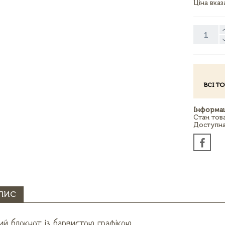
Ціна вка
ВСІ Т
Інформац
Стан тов
Доступна 
ПИС
ий блокнот із барвистою графікою.