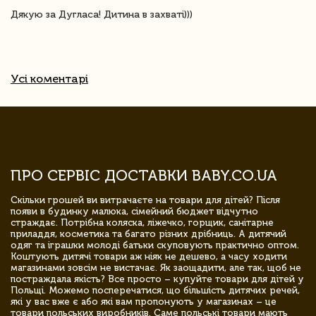
Дякую за Дугласа! Дитина в захваті)))
Усі коментарі
ПРО СЕРВІС ДОСТАВКИ BABY.CO.UA
Скільки грошей ви витрачаєте на товари для дітей? Після
появи в будинку малюка, сімейний бюджет відчутно
страждає. Потрібна коляска, ліжечко, горщик, санітарне
приладдя, косметика та багато різних дрібниць. А дитячий
одяг та іграшки молоді батьки скуповують практично оптом.
Коштують дитячі товари аж ніяк не дешево, а часу ходити
магазинами зовсім не вистачає. Як заощадити, але так, щоб не
постраждала якість? Все просто – купуйте товари для дітей у
Польщі. Можемо посперечатися, що більшість дитячих речей,
які у вас вже є або які вам пропонують у магазинах – це
товари польських виробників. Саме польські товари мають