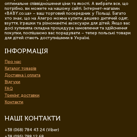
оптимальне співвідношення ціни та якості. А вибрати все, що
потрібно, ви можете на нашому сайті. Інтернет-магазин
«BABY.co.ua» – ваш торговий посередник у Польщі. Багато
хто знає, що на Алегро можна купити дешево дитячий одяг,
взуття, іграшки та різноманітні аксесуари для дітей. Якщо вас
досі зупиняла складна процедура замовлення та здійснення
покупки, поспішаємо вас порадувати – тепер польські товари
для дітей стають доступнішими в Україні.
ІНФОРМАЦІЯ
Про нас
Каталог товарів
Доставка і оплата
Відгуки
FAQ
Трекінг доставки
Контакти
НАШІ КОНТАКТИ
+38 (068) 784 43 24 (Viber)
+38 (095) 788 12 68