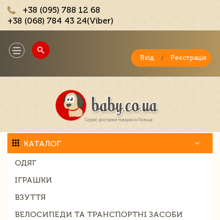
+38 (095) 788 12 68
+38 (068) 784 43 24(Viber)
;
Toggle
navigation
Вхід
/
Реєстрація
КАТАЛОГ
ОДЯГ
ІГРАШКИ
ВЗУТТЯ
ВЕЛОСИПЕДИ ТА ТРАНСПОРТНІ ЗАСОБИ