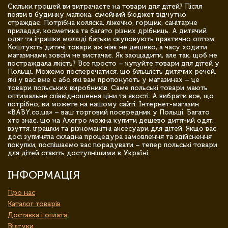
Скільки грошей ви витрачаєте на товари для дітей? Після
появи в будинку малюка, сімейний бюджет відчутно
страждає. Потрібна коляска, ліжечко, горщик, санітарне
приладдя, косметика та багато різних дрібниць. А дитячий
одяг та іграшки молоді батьки скуповують практично оптом.
Коштують дитячі товари аж ніяк не дешево, а часу ходити
магазинами зовсім не вистачає. Як заощадити, але так, щоб не
постраждала якість? Все просто – купуйте товари для дітей у
Польщі. Можемо посперечатися, що більшість дитячих речей,
які у вас вже є або які вам пропонують у магазинах – це
товари польських виробників. Саме польські товари мають
оптимальне співвідношення ціни та якості. А вибрати все, що
потрібно, ви можете на нашому сайті. Інтернет-магазин
«BABY.co.ua» – ваш торговий посередник у Польщі. Багато
хто знає, що на Алегро можна купити дешево дитячий одяг,
взуття, іграшки та різноманітні аксесуари для дітей. Якщо вас
досі зупиняла складна процедура замовлення та здійснення
покупки, поспішаємо вас порадувати – тепер польські товари
для дітей стають доступнішими в Україні.
ІНФОРМАЦІЯ
Про нас
Каталог товарів
Доставка і оплата
Відгуки