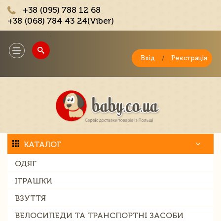
+38 (095) 788 12 68
+38 (068) 784 43 24(Viber)
;
Toggle
navigation
Вхід
/
Реєстрація
КАТАЛОГ
ОДЯГ
ІГРАШКИ
ВЗУТТЯ
ВЕЛОСИПЕДИ ТА ТРАНСПОРТНІ ЗАСОБИ