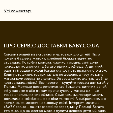
Усі коментарі
ПРО СЕРВІС ДОСТАВКИ BABY.CO.UA
Скільки грошей ви витрачаєте на товари для дітей? Після
появи в будинку малюка, сімейний бюджет відчутно
страждає. Потрібна коляска, ліжечко, горщик, санітарне
приладдя, косметика та багато різних дрібниць. А дитячий
одяг та іграшки молоді батьки скуповують практично оптом.
Коштують дитячі товари аж ніяк не дешево, а часу ходити
магазинами зовсім не вистачає. Як заощадити, але так, щоб не
постраждала якість? Все просто – купуйте товари для дітей у
Польщі. Можемо посперечатися, що більшість дитячих речей,
які у вас вже є або які вам пропонують у магазинах – це
товари польських виробників. Саме польські товари мають
оптимальне співвідношення ціни та якості. А вибрати все, що
потрібно, ви можете на нашому сайті. Інтернет-магазин
«BABY.co.ua» – ваш торговий посередник у Польщі. Багато
хто знає, що на Алегро можна купити дешево дитячий одяг,