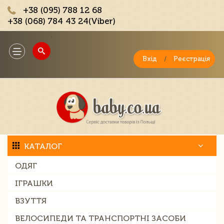
+38 (095) 788 12 68
+38 (068) 784 43 24(Viber)
;
Toggle
navigation
Вхід
/
Реєстрація
КАТАЛОГ
ОДЯГ
ІГРАШКИ
ВЗУТТЯ
ВЕЛОСИПЕДИ ТА ТРАНСПОРТНІ ЗАСОБИ