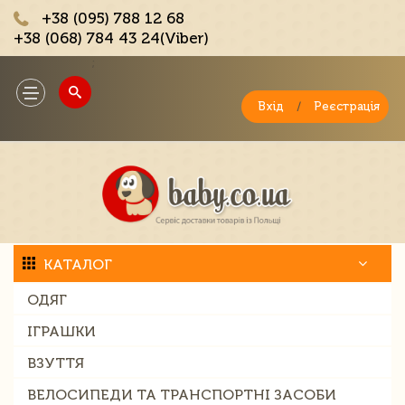
+38 (095) 788 12 68
+38 (068) 784 43 24(Viber)
;
Toggle
navigation
Вхід
/
Реєстрація
КАТАЛОГ
ОДЯГ
ІГРАШКИ
ВЗУТТЯ
ВЕЛОСИПЕДИ ТА ТРАНСПОРТНІ ЗАСОБИ