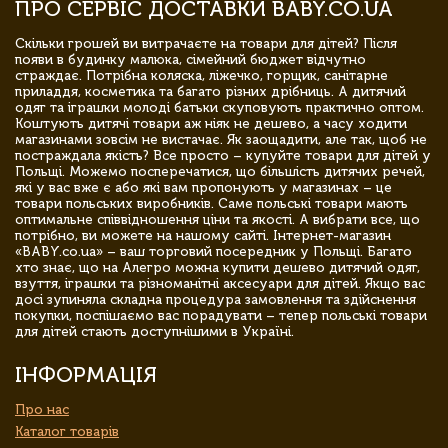
ПРО СЕРВІС ДОСТАВКИ BABY.CO.UA
Скільки грошей ви витрачаєте на товари для дітей? Після
появи в будинку малюка, сімейний бюджет відчутно
страждає. Потрібна коляска, ліжечко, горщик, санітарне
приладдя, косметика та багато різних дрібниць. А дитячий
одяг та іграшки молоді батьки скуповують практично оптом.
Коштують дитячі товари аж ніяк не дешево, а часу ходити
магазинами зовсім не вистачає. Як заощадити, але так, щоб не
постраждала якість? Все просто – купуйте товари для дітей у
Польщі. Можемо посперечатися, що більшість дитячих речей,
які у вас вже є або які вам пропонують у магазинах – це
товари польських виробників. Саме польські товари мають
оптимальне співвідношення ціни та якості. А вибрати все, що
потрібно, ви можете на нашому сайті. Інтернет-магазин
«BABY.co.ua» – ваш торговий посередник у Польщі. Багато
хто знає, що на Алегро можна купити дешево дитячий одяг,
взуття, іграшки та різноманітні аксесуари для дітей. Якщо вас
досі зупиняла складна процедура замовлення та здійснення
покупки, поспішаємо вас порадувати – тепер польські товари
для дітей стають доступнішими в Україні.
ІНФОРМАЦІЯ
Про нас
Каталог товарів