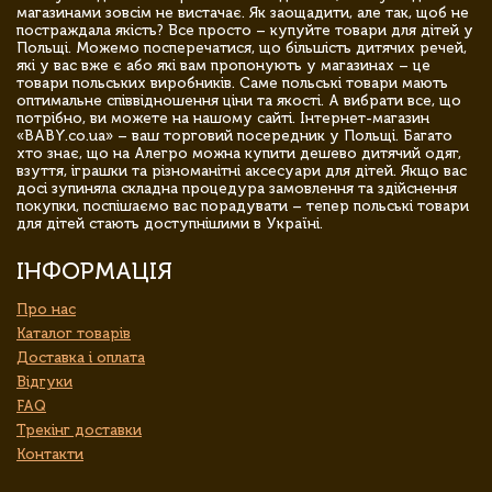
магазинами зовсім не вистачає. Як заощадити, але так, щоб не
постраждала якість? Все просто – купуйте товари для дітей у
Польщі. Можемо посперечатися, що більшість дитячих речей,
які у вас вже є або які вам пропонують у магазинах – це
товари польських виробників. Саме польські товари мають
оптимальне співвідношення ціни та якості. А вибрати все, що
потрібно, ви можете на нашому сайті. Інтернет-магазин
«BABY.co.ua» – ваш торговий посередник у Польщі. Багато
хто знає, що на Алегро можна купити дешево дитячий одяг,
взуття, іграшки та різноманітні аксесуари для дітей. Якщо вас
досі зупиняла складна процедура замовлення та здійснення
покупки, поспішаємо вас порадувати – тепер польські товари
для дітей стають доступнішими в Україні.
ІНФОРМАЦІЯ
Про нас
Каталог товарів
Доставка і оплата
Відгуки
FAQ
Трекінг доставки
Контакти