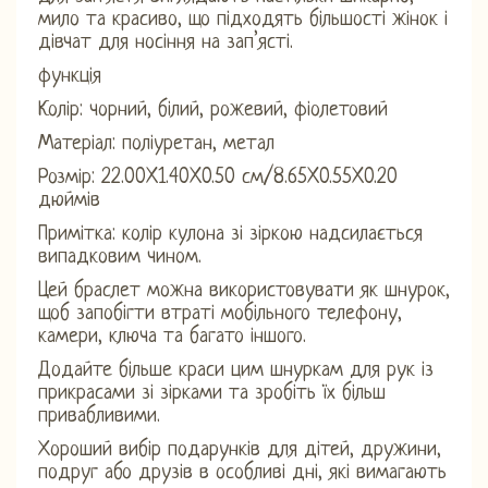
мило та красиво, що підходять більшості жінок і
дівчат для носіння на зап’ясті.
функція
Колір: чорний, білий, рожевий, фіолетовий
Матеріал: поліуретан, метал
Розмір: 22.00X1.40X0.50 см/8.65X0.55X0.20
дюймів
Примітка: колір кулона зі зіркою надсилається
випадковим чином.
Цей браслет можна використовувати як шнурок,
щоб запобігти втраті мобільного телефону,
камери, ключа та багато іншого.
Додайте більше краси цим шнуркам для рук із
прикрасами зі зірками та зробіть їх більш
привабливими.
Хороший вибір подарунків для дітей, дружини,
подруг або друзів в особливі дні, які вимагають