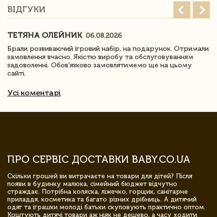
ВІДГУКИ
ТЕТЯНА ОЛЕЙНИК
06.08.2026
Брали розвиваючий ігровий набір, на подарунок. Отримали
замовлення вчасно. Якістю виробу та обслуговуванням
задоволенні. Обов'язково замовлятимемо ще на цьому
сайті.
Усі коментарі
ПРО СЕРВІС ДОСТАВКИ BABY.CO.UA
Скільки грошей ви витрачаєте на товари для дітей? Після
появи в будинку малюка, сімейний бюджет відчутно
страждає. Потрібна коляска, ліжечко, горщик, санітарне
приладдя, косметика та багато різних дрібниць. А дитячий
одяг та іграшки молоді батьки скуповують практично оптом.
Коштують дитячі товари аж ніяк не дешево, а часу ходити