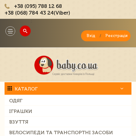
+38 (095) 788 12 68
+38 (068) 784 43 24(Viber)
;
Toggle
navigation
Вхід
/
Реєстрація
КАТАЛОГ
ОДЯГ
ІГРАШКИ
ВЗУТТЯ
ВЕЛОСИПЕДИ ТА ТРАНСПОРТНІ ЗАСОБИ