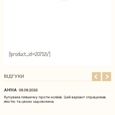
[!product_id=20732!/]
ВІДГУКИ
АННА
08.08.2026
Купувала пляшечку проти коліків. Цей варіант спрацював.
якістю та ціною задоволена.