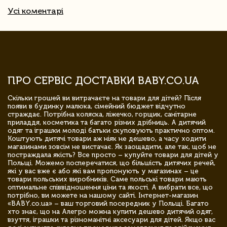
Усі коментарі
ПРО СЕРВІС ДОСТАВКИ BABY.CO.UA
Скільки грошей ви витрачаєте на товари для дітей? Після
появи в будинку малюка, сімейний бюджет відчутно
страждає. Потрібна коляска, ліжечко, горщик, санітарне
приладдя, косметика та багато різних дрібниць. А дитячий
одяг та іграшки молоді батьки скуповують практично оптом.
Коштують дитячі товари аж ніяк не дешево, а часу ходити
магазинами зовсім не вистачає. Як заощадити, але так, щоб не
постраждала якість? Все просто – купуйте товари для дітей у
Польщі. Можемо посперечатися, що більшість дитячих речей,
які у вас вже є або які вам пропонують у магазинах – це
товари польських виробників. Саме польські товари мають
оптимальне співвідношення ціни та якості. А вибрати все, що
потрібно, ви можете на нашому сайті. Інтернет-магазин
«BABY.co.ua» – ваш торговий посередник у Польщі. Багато
хто знає, що на Алегро можна купити дешево дитячий одяг,
взуття, іграшки та різноманітні аксесуари для дітей. Якщо вас