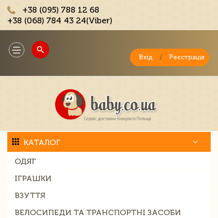
+38 (095) 788 12 68
+38 (068) 784 43 24(Viber)
;
Toggle
navigation
Вхід
/
Реєстрація
КАТАЛОГ
ОДЯГ
ІГРАШКИ
ВЗУТТЯ
ВЕЛОСИПЕДИ ТА ТРАНСПОРТНІ ЗАСОБИ