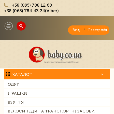
+38 (095) 788 12 68
+38 (068) 784 43 24(Viber)
;
Toggle
navigation
Вхід
/
Реєстрація
КАТАЛОГ
ОДЯГ
ІГРАШКИ
ВЗУТТЯ
ВЕЛОСИПЕДИ ТА ТРАНСПОРТНІ ЗАСОБИ