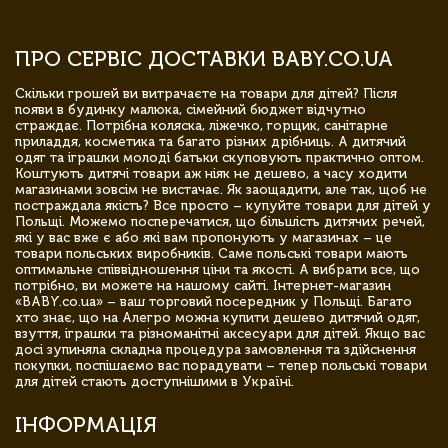
ПРО СЕРВІС ДОСТАВКИ BABY.CO.UA
Скільки грошей ви витрачаєте на товари для дітей? Після
появи в будинку малюка, сімейний бюджет відчутно
страждає. Потрібна коляска, ліжечко, горщик, санітарне
приладдя, косметика та багато різних дрібниць. А дитячий
одяг та іграшки молоді батьки скуповують практично оптом.
Коштують дитячі товари аж ніяк не дешево, а часу ходити
магазинами зовсім не вистачає. Як заощадити, але так, щоб не
постраждала якість? Все просто – купуйте товари для дітей у
Польщі. Можемо посперечатися, що більшість дитячих речей,
які у вас вже є або які вам пропонують у магазинах – це
товари польських виробників. Саме польські товари мають
оптимальне співвідношення ціни та якості. А вибрати все, що
потрібно, ви можете на нашому сайті. Інтернет-магазин
«BABY.co.ua» – ваш торговий посередник у Польщі. Багато
хто знає, що на Алегро можна купити дешево дитячий одяг,
взуття, іграшки та різноманітні аксесуари для дітей. Якщо вас
досі зупиняла складна процедура замовлення та здійснення
покупки, поспішаємо вас порадувати – тепер польські товари
для дітей стають доступнішими в Україні.
ІНФОРМАЦІЯ