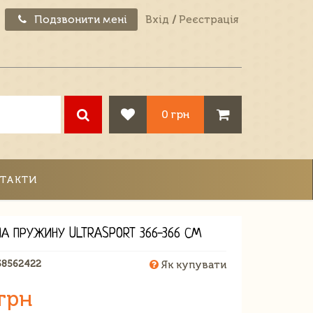
Подзвонити мені
Вхід
/
Реєстрація
0 грн
ТАКТИ
НА ПРУЖИНУ ULTRASPORT 366-366 СМ
58562422
Як купувати
грн