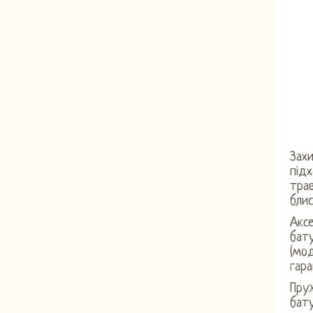
Зах
підх
трав
блис
Акс
бату
(мод
гара
Пру
бату