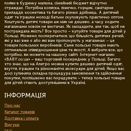
появи в будинку малюка, сімейний бюджет відчутно
страждає. Потрібна коляска, ліжечко, горщик, санітарне
приладдя, косметика та багато різних дрібниць. А дитячий
одяг та іграшки молоді батьки скуповують практично оптом.
Коштують дитячі товари аж ніяк не дешево, а часу ходити
магазинами зовсім не вистачає. Як заощадити, але так, щоб не
постраждала якість? Все просто – купуйте товари для дітей у
Польщі. Можемо посперечатися, що більшість дитячих речей,
які у вас вже є або які вам пропонують у магазинах – це
товари польських виробників. Саме польські товари мають
оптимальне співвідношення ціни та якості. А вибрати все, що
потрібно, ви можете на нашому сайті. Інтернет-магазин
«BABY.co.ua» – ваш торговий посередник у Польщі. Багато
хто знає, що на Алегро можна купити дешево дитячий одяг,
взуття, іграшки та різноманітні аксесуари для дітей. Якщо вас
досі зупиняла складна процедура замовлення та здійснення
покупки, поспішаємо вас порадувати – тепер польські товари
для дітей стають доступнішими в Україні.
ІНФОРМАЦІЯ
Про нас
Каталог товарів
Доставка і оплата
Відгуки