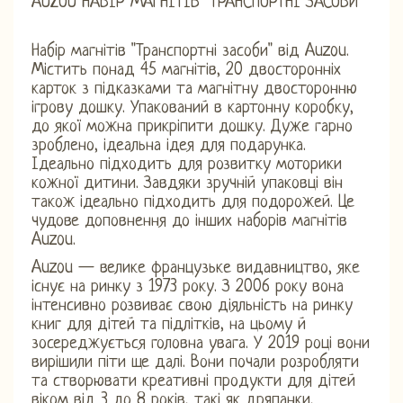
AUZOU НАБІР МАГНІТІВ "ТРАНСПОРТНІ ЗАСОБИ"
Набір магнітів "Транспортні засоби" від Auzou.
Містить понад 45 магнітів, 20 двосторонніх
карток з підказками та магнітну двосторонню
ігрову дошку. Упакований в картонну коробку,
до якої можна прикріпити дошку. Дуже гарно
зроблено, ідеальна ідея для подарунка.
Ідеально підходить для розвитку моторики
кожної дитини. Завдяки зручній упаковці він
також ідеально підходить для подорожей. Це
чудове доповнення до інших наборів магнітів
Auzou.
Auzou — велике французьке видавництво, яке
існує на ринку з 1973 року. З 2006 року вона
інтенсивно розвиває свою діяльність на ринку
книг для дітей та підлітків, на цьому й
зосереджується головна увага. У 2019 році вони
вирішили піти ще далі. Вони почали розробляти
та створювати креативні продукти для дітей
віком від 3 до 8 років, такі як дряпанки,