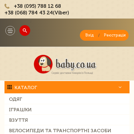
+38 (095) 788 12 68
+38 (068) 784 43 24(Viber)
;
Toggle
navigation
Вхід
/
Реєстрація
КАТАЛОГ
ОДЯГ
ІГРАШКИ
ВЗУТТЯ
ВЕЛОСИПЕДИ ТА ТРАНСПОРТНІ ЗАСОБИ