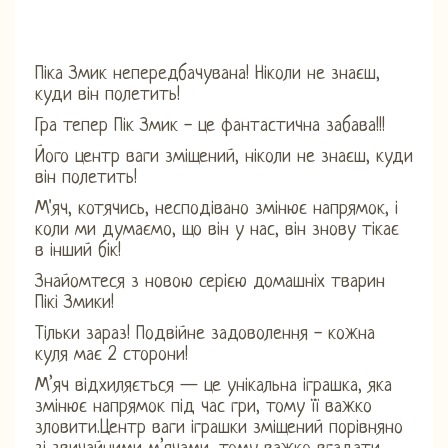
Піка Змик непередбачувана! Ніколи не знаєш,
куди він полетить!
Гра тепер Пік Змик - це фантастична забава!!!
Його центр ваги зміщений, ніколи не знаєш, куди
він полетить!
М'яч, котячись, несподівано змінює напрямок, і
коли ми думаємо, що він у нас, він знову тікає
в інший бік!
Знайомтеся з новою серією домашніх тварин
Пікі Змики!
Тільки зараз! Подвійне задоволення - кожна
куля має 2 сторони!
М’яч відхиляється — це унікальна іграшка, яка
змінює напрямок під час гри, тому її важко
зловити.Центр ваги іграшки зміщений порівняно