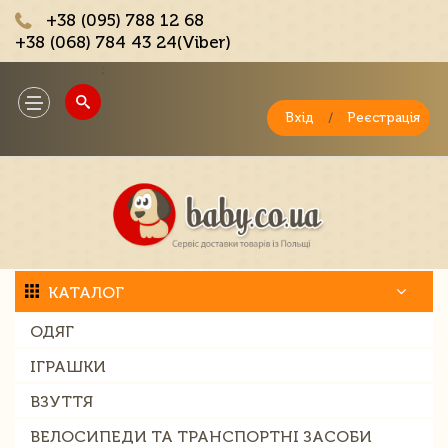
+38 (095) 788 12 68
+38 (068) 784 43 24(Viber)
;
Toggle
navigation
Вхід
/
Реєстрація
КАТАЛОГ
ОДЯГ
ІГРАШКИ
ВЗУТТЯ
ВЕЛОСИПЕДИ ТА ТРАНСПОРТНІ ЗАСОБИ