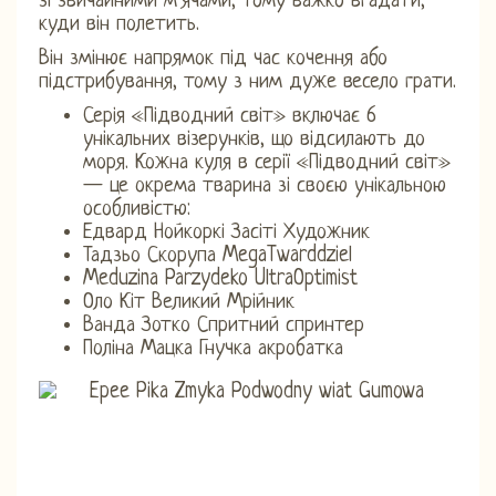
зі звичайними м’ячами, тому важко вгадати,
куди він полетить.
Він змінює напрямок під час кочення або
підстрибування, тому з ним дуже весело грати.
Серія «Підводний світ» включає 6
унікальних візерунків, що відсилають до
моря. Кожна куля в серії «Підводний світ»
— це окрема тварина зі своєю унікальною
особливістю:
Едвард Нойкоркі Засіті Художник
Тадзьо Скорупа MegaTwarddziel
Meduzina Parzydeko UltraOptimist
Оло Кіт Великий Мрійник
Ванда Зотко Спритний спринтер
Поліна Мацка Гнучка акробатка