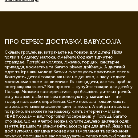
ПРО СЕРВІС ДОСТАВКИ BABY.CO.UA
Скільки грошей ви витрачаєте на товари для дітей? Після
появи в будинку малюка, сімейний бюджет відчутно
страждає. Потрібна коляска, ліжечко, горщик, санітарне
приладдя, косметика та багато різних дрібниць. А дитячий
одяг та іграшки молоді батьки скуповують практично оптом.
Коштують дитячі товари аж ніяк не дешево, а часу ходити
магазинами зовсім не вистачає. Як заощадити, але так, щоб не
постраждала якість? Все просто – купуйте товари для дітей у
Польщі. Можемо посперечатися, що більшість дитячих речей,
які у вас вже є або які вам пропонують у магазинах – це
товари польських виробників. Саме польські товари мають
оптимальне співвідношення ціни та якості. А вибрати все, що
потрібно, ви можете на нашому сайті. Інтернет-магазин
«BABY.co.ua» – ваш торговий посередник у Польщі. Багато
хто знає, що на Алегро можна купити дешево дитячий одяг,
взуття, іграшки та різноманітні аксесуари для дітей. Якщо вас
досі зупиняла складна процедура замовлення та здійснення
покупки, поспішаємо вас порадувати – тепер польські товари