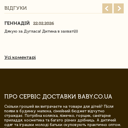
ВІДГУКИ
ГЕННАДІЙ
22.02.2026
Дякую за Дугласа! Дитина в захваті)))
Усі коментарі
ПРО СЕРВІС ДОСТАВКИ BABY.CO.UA
Скільки грошей ви витрачаєте на товари для дітей? Після
появи в будинку малюка, сімейний бюджет відчутно
страждає. Потрібна коляска, ліжечко, горщик, санітарне
приладдя, косметика та багато різних дрібниць. А дитячий
одяг та іграшки молоді батьки скуповують практично оптом.