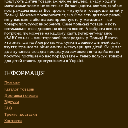
Коштують дитячі товари аж ніяк не дешево, а часу ходити
магазинами зовсім не вистачає. Як заощадити, але так, щоб не
постраждала якість? Все просто – купуйте товари для дітей у
Польщі. Можемо посперечатися, що більшість дитячих речей,
які у вас вже є або які вам пропонують у магазинах – це
товари польських виробників. Саме польські товари мають
оптимальне співвідношення ціни та якості. А вибрати все, що
потрібно, ви можете на нашому сайті. Інтернет-магазин
«BABY.co.ua» – ваш торговий посередник у Польщі. Багато
хто знає, що на Алегро можна купити дешево дитячий одяг,
взуття, іграшки та різноманітні аксесуари для дітей. Якщо вас
досі зупиняла складна процедура замовлення та здійснення
покупки, поспішаємо вас порадувати – тепер польські товари
для дітей стають доступнішими в Україні.
ІНФОРМАЦІЯ
Про нас
Каталог товарів
Доставка і оплата
Відгуки
FAQ
Трекінг доставки
Контакти