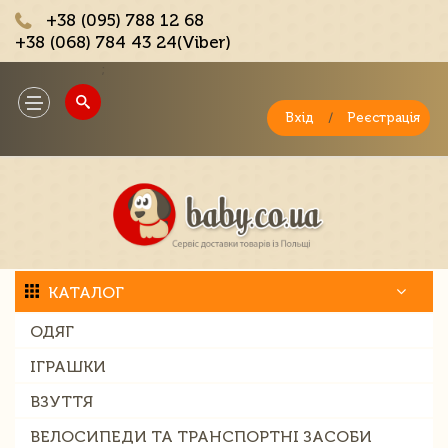
+38 (095) 788 12 68
+38 (068) 784 43 24(Viber)
;
Toggle
navigation
Вхід
/
Реєстрація
КАТАЛОГ
ОДЯГ
ІГРАШКИ
ВЗУТТЯ
ВЕЛОСИПЕДИ ТА ТРАНСПОРТНІ ЗАСОБИ