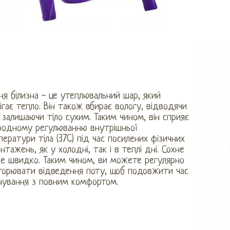
я білизна - це утеплювальний шар, який
ігає тепло. Він також вбирає вологу, відводячи
і залишаючи тіло сухим. Таким чином, він сприяє
родному регулюванню внутрішньої
ератури тіла (37C) під час посилених фізичних
нтажень, як у холодні, так і в теплі дні. Сохне
е швидко. Таким чином, ви можете регулярно
торювати відведення поту, щоб подовжити час
нування з повним комфортом.