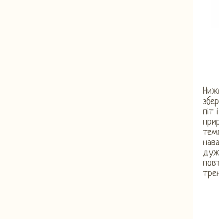
Нижн
збер
піт 
при
темп
нава
дуж
пов
тре