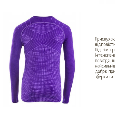
Прислухаю
відповіст
Під час г
інтенсивн
повітря, 
найсильні
добре при
зберігати 