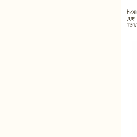
Ниж
для 
тепл