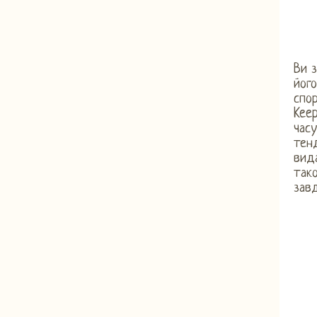
Ви з
його
спор
Keep
часу
тенд
вида
так
завд