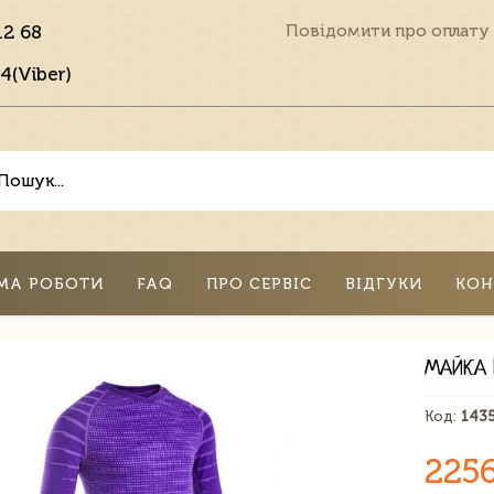
12 68
Повідомити про оплату
4(Viber)
МА РОБОТИ
FAQ
ПРО СЕРВІС
ВІДГУКИ
КОН
МАЙКА 
Код:
143
225