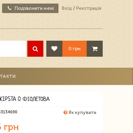
Подзвонити мені
Вхід
/
Реєстрація
0 грн
ТАКТИ
KIPSTA 0 ФІОЛЕТОВА
53134690
Як купувати
6 грн