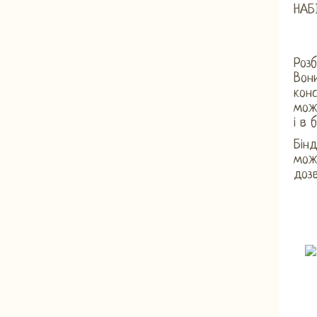
НАБ
Розб
Вони
конс
можн
і в 
Бінд
може
дозв