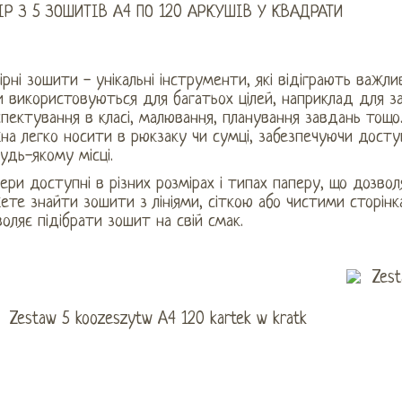
ІР З 5 ЗОШИТІВ А4 ПО 120 АРКУШІВ У КВАДРАТИ
ірні зошити - унікальні інструменти, які відіграють важ
 використовуються для багатьох цілей, наприклад для запи
пектування в класі, малювання, планування завдань тощо.
а легко носити в рюкзаку чи сумці, забезпечуючи доступ 
будь-якому місці.
ери доступні в різних розмірах і типах паперу, що дозвол
те знайти зошити з лініями, сіткою або чистими сторінк
оляє підібрати зошит на свій смак.