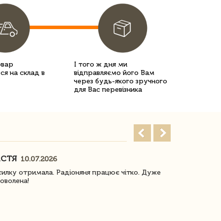
овар
І того ж дня ми
ся на склад в
відправляємо його Вам
через будь-якого зручного
для Вас перевізника
АСТЯ
ПОГОРЕЛО
10.07.2026
илку отримала. Радіоняня працює чітко. Дуже
Отримали віз
оволена!
Доставка з 
завжди була 