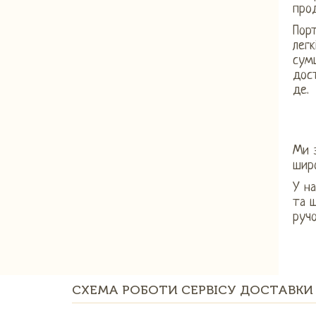
прод
Пор
легк
сумц
дос
де.
Ми 
широ
У на
та ш
ручо
СХЕМА РОБОТИ СЕРВІСУ ДОСТАВКИ 