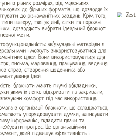
упні в різних розмірах, від маленьких
нькових до більших форматів, що дозволяє їх
тувати до різноманітних завдань. Крім того,
і типи паперу, такі як лінії, сітки та порожні
інки, дозволяють вибрати ідеальний блокнот
певної мети.
тофункціональність: зв’язувальні матеріали є
версальними і можуть використовуватися для
оманітних цілей. Вони використовуються для
ток, письма, малювання, планування, ведення
ків справ, створення щоденника або
ументування ідей.
кість: блокноти мають гнучкі обкладинки,
яки яким їх легко відкривати та закривати,
езпечуючи комфорт під час використання.
мога в організації: блокноти, що складаються,
омагають упорядковувати думки, записувати
ливу інформацію, складати плани та
тежувати прогрес. Це організаційний
румент, який підвищує ефективність і