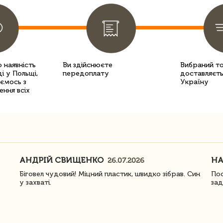
 наявність
Ви здійснюєте
Вибраний т
і у Польщі,
передоплату
доставляєть
уємось з
Україну
ення всіх
АНДРІЙ СВИЩЕНКО
Н
26.07.2026
Біговел чудовий! Міцний пластик, швидко зібрав. Син
Пос
у захваті.
зад