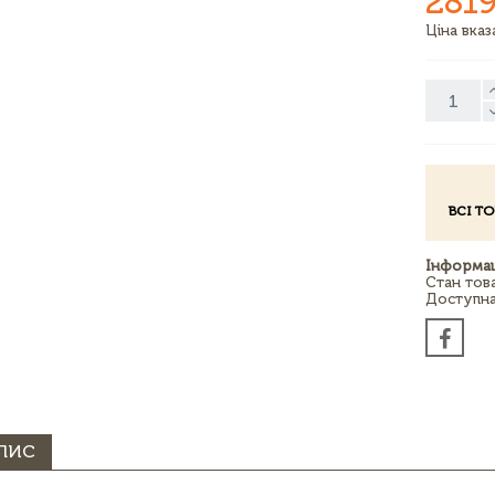
2819
Ціна вка
ВСІ Т
Інформац
Стан тов
Доступна 
ПИС