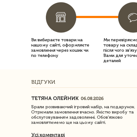
Ви вибираєте товари на
Ми перевіряємо
нашому сайті, оформляєте
товару на склад
замовлення через кошик чи
після чого зв'яз
по телефону
Вами для уточн
деталей
ВІДГУКИ
ТЕТЯНА ОЛЕЙНИК
06.08.2026
ачество
Брали розвиваючий ігровий набір, на подарунок.
Отримали замовлення вчасно. Якістю виробу та
обслуговуванням задоволенні. Обов'язково
замовлятимемо ще на цьому сайті.
Усі коментарі