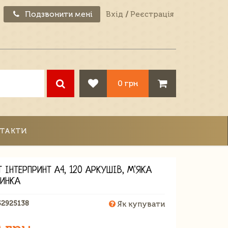
Подзвонити мені
Вхід
/
Реєстрація
0 грн
ТАКТИ
 ІНТЕРПРИНТ А4, 120 АРКУШІВ, М'ЯКА
ИНКА
52925138
Як купувати