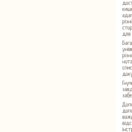
дост
кише
адап
різн
стор
для 
Бага
уні
різн
нота
спис
док
Гнуч
завд
заб
Допо
доп
важ
відс
інст