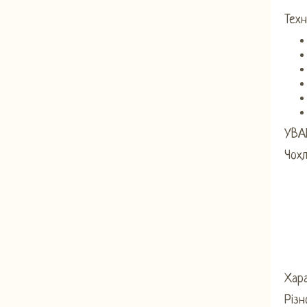
Техн
УВА
Чох
Хар
Різн