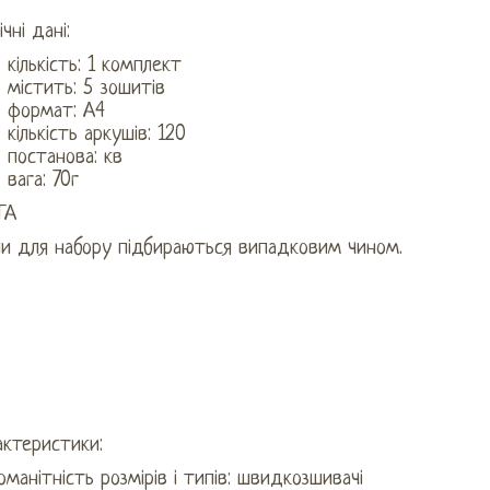
ічні дані:
кількість: 1 комплект
містить: 5 зошитів
формат: А4
кількість аркушів: 120
постанова: кв
вага: 70г
ГА
ли для набору підбираються випадковим чином.
актеристики:
оманітність розмірів і типів: швидкозшивачі