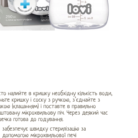
то налийте в кришку необхідну кількість води,
ньте кришку і соску з ручкою, з’єднайте з
кою (клацанням) і поставте в правильно
штовану мікрохвильову піч. Через деякий час
ечка готова до годування.
забезпечує швидку стерилізацію за
допомогою мікрохвильової печі