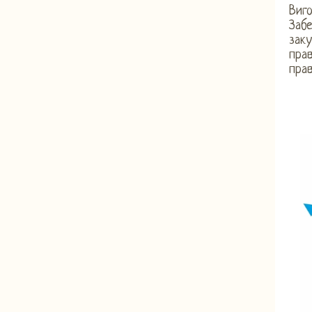
Виго
Забе
заку
пра
прав