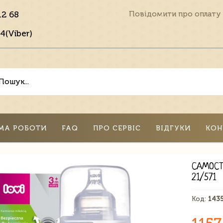
12 68
Повідомити про оплату
4(Viber)
МА РОБОТИ
FAQ
ПРО СЕРВІС
ВІДГУКИ
КОН
САМОСТ
21/571
Код:
143