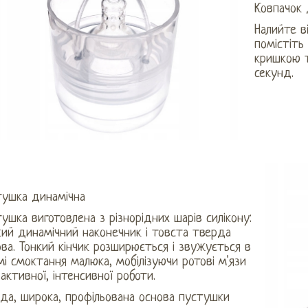
Ковпачок д
Налийте в
помістіть
кришкою т
секунд.
тушка динамічна
ушка виготовлена ​​з різнорідних шарів силікону:
кий динамічний наконечник і товста тверда
ва. Тонкий кінчик розширюється і звужується в
і смоктання малюка, мобілізуючи ротові м'язи
активної, інтенсивної роботи.
да, широка, профільована основа пустушки