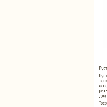
Пус
Пуст
тон
осно
ритм
для 
Твер