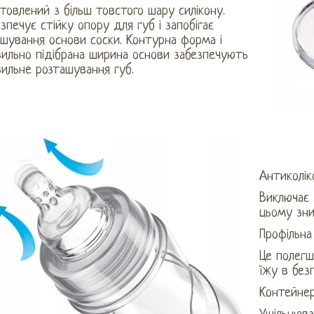
товлений з більш товстого шару силікону.
зпечує стійку опору для губ і запобігає
шування основи соски. Контурна форма і
вильно підібрана ширина основи забезпечують
ильне розташування губ.
Антиколік
Виключає 
цьому зни
Профільн
Це полегш
їжу в без
Контейнер