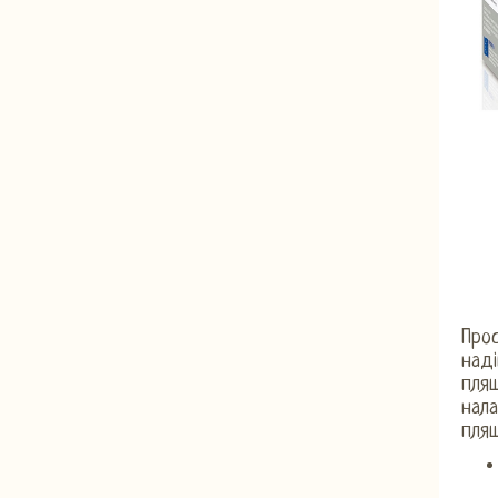
Прос
наді
пляш
нала
пляш