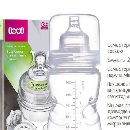
Самостери
соскою
Ємність: 
Самостери
пару в мік
Пляшечка 
вигодовув
смокталь
Він має с
дозволяє 
компонент
мікрохвиль