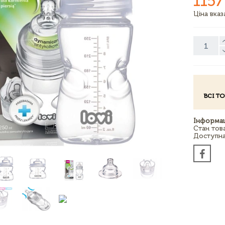
1157
Ціна вка
ВСІ Т
Інформац
Стан тов
Доступна 