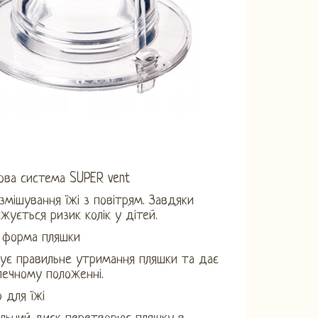
ова система SUPER vent
змішування їжі з повітрям. Завдяки
жується ризик колік у дітей.
а форма пляшки
ує правильне утримання пляшки та дає
печному положенні.
 для їжі