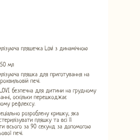
лізуюча пляшечка Lovi з динамічною
250 мл
лізуюча пляшка для приготування на
рохвильовій печі.
LOVI безпечна для дитини на грудному
анні, оскільки перешкоджає
ному рефлексу.
пеціально розроблену кришку, яка
стерилізувати пляшку та всі її
и всього за 90 секунд за допомогою
ової печі.