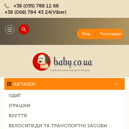
+38 (095) 788 12 68
+38 (068) 784 43 24(Viber)
;
Toggle
navigation
Вхід
/
Реєстрація
КАТАЛОГ
ОДЯГ
ІГРАШКИ
ВЗУТТЯ
ВЕЛОСИПЕДИ ТА ТРАНСПОРТНІ ЗАСОБИ