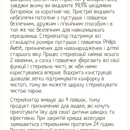
завдяки якому ви видалите 99,9% шкідливих
батарейок за короткий час. Пристрій видалить
небезпечні патогени з пустушок і пляшечок
безпечним, дружнім і гігієнічним способом і в
той же час безпечним для навколишнього
середовища. Стерилізатор підтримує всі
стандартні розміри пустушок і пляшечок Philips
Avent, призначених для новонароджених і дітей
старшого віку. Процес стерилізації займає всього
2 хвилини, а соска і пляшечки зберігають всі свої
функції і стерильно чисті, як ніби ними
користувалися вперше. Відкрита конструкція
дозволяє легко підтримувати конфорку в
чистоті, тому ви можете щоразу стерилізувати
чистою парою.
Стерилізатор вміщує до 4 пляшок, тому
продукт призначений для людей, які хочуть
приготувати їжу для своєї дитини швидко та
ефективно. При закритій кришці аксесуари
залишаються стерильними протягом 24 годин.