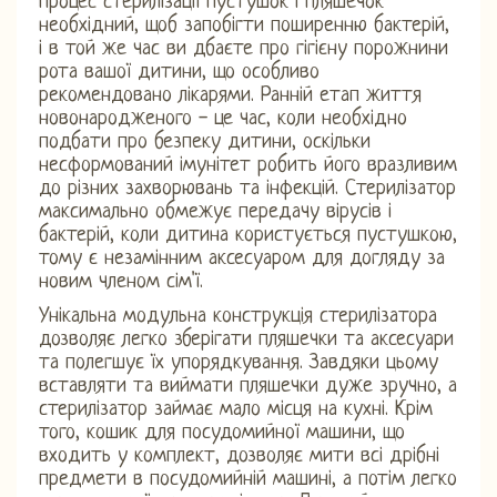
Процес стерилізації пустушок і пляшечок
необхідний, щоб запобігти поширенню бактерій,
і в той же час ви дбаєте про гігієну порожнини
рота вашої дитини, що особливо
рекомендовано лікарями. Ранній етап життя
новонародженого - це час, коли необхідно
подбати про безпеку дитини, оскільки
несформований імунітет робить його вразливим
до різних захворювань та інфекцій. Стерилізатор
максимально обмежує передачу вірусів і
бактерій, коли дитина користується пустушкою,
тому є незамінним аксесуаром для догляду за
новим членом сім'ї.
Унікальна модульна конструкція стерилізатора
дозволяє легко зберігати пляшечки та аксесуари
та полегшує їх упорядкування. Завдяки цьому
вставляти та виймати пляшечки дуже зручно, а
стерилізатор займає мало місця на кухні. Крім
того, кошик для посудомийної машини, що
входить у комплект, дозволяє мити всі дрібні
предмети в посудомийній машині, а потім легко