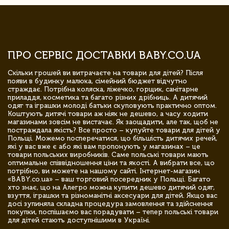
ПРО СЕРВІС ДОСТАВКИ BABY.CO.UA
Скільки грошей ви витрачаєте на товари для дітей? Після
появи в будинку малюка, сімейний бюджет відчутно
страждає. Потрібна коляска, ліжечко, горщик, санітарне
приладдя, косметика та багато різних дрібниць. А дитячий
одяг та іграшки молоді батьки скуповують практично оптом.
Коштують дитячі товари аж ніяк не дешево, а часу ходити
магазинами зовсім не вистачає. Як заощадити, але так, щоб не
постраждала якість? Все просто – купуйте товари для дітей у
Польщі. Можемо посперечатися, що більшість дитячих речей,
які у вас вже є або які вам пропонують у магазинах – це
товари польських виробників. Саме польські товари мають
оптимальне співвідношення ціни та якості. А вибрати все, що
потрібно, ви можете на нашому сайті. Інтернет-магазин
«BABY.co.ua» – ваш торговий посередник у Польщі. Багато
хто знає, що на Алегро можна купити дешево дитячий одяг,
взуття, іграшки та різноманітні аксесуари для дітей. Якщо вас
досі зупиняла складна процедура замовлення та здійснення
покупки, поспішаємо вас порадувати – тепер польські товари
для дітей стають доступнішими в Україні.