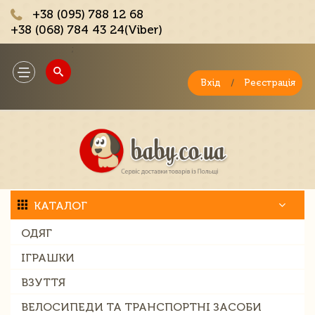
+38 (095) 788 12 68
+38 (068) 784 43 24(Viber)
;
Toggle
navigation
Вхід
/
Реєстрація
КАТАЛОГ
ОДЯГ
ІГРАШКИ
ВЗУТТЯ
ВЕЛОСИПЕДИ ТА ТРАНСПОРТНІ ЗАСОБИ