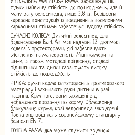
УНІКАЛЬНА МАГНІЄВА РАМА: забезпечує не
тільки найвищу стійкість до пошкоджень, але й
малу вагу велосипеда, лише 3,8 кг. Безшовна
каркасна конструкція в поєднанні з посиленими
каркасними стінами забезпечує чудову стійкість
СУЧАСНІ КОЛЕСА: Дитячий велосипед для
балансування Bart Air має надувні 12-дюймові
колеса з протекторами, які забезпечують
зчеплення та маневреність. Міцні камери та
шини, а також металеві кріплення, сталеві
підшипники та диски гарантують високу
стійкість до пошкоджень
РІЧКА: ручки керма виготовлені з протиковзкого
матеріалу і захищають руки дитини в разі
падіння. Крім того, вони захищені від
небажаного ковзання по керму. Обмеження
блокування керма, краї велосипеда закруглені.
Повна відповідність європейському стандарту
безпеки EN 71
ТОЧЕНА РАМА: яка може служити зручною