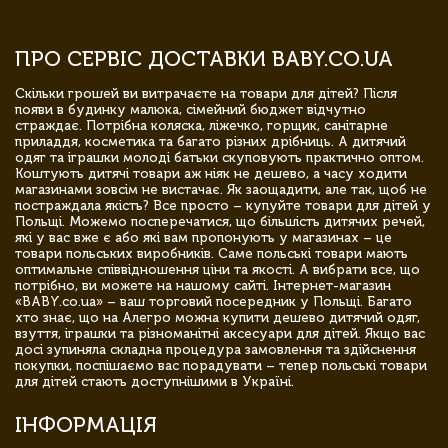
ПРО СЕРВІС ДОСТАВКИ BABY.CO.UA
Скільки грошей ви витрачаєте на товари для дітей? Після
появи в будинку малюка, сімейний бюджет відчутно
страждає. Потрібна коляска, ліжечко, горщик, санітарне
приладдя, косметика та багато різних дрібниць. А дитячий
одяг та іграшки молоді батьки скуповують практично оптом.
Коштують дитячі товари аж ніяк не дешево, а часу ходити
магазинами зовсім не вистачає. Як заощадити, але так, щоб не
постраждала якість? Все просто – купуйте товари для дітей у
Польщі. Можемо посперечатися, що більшість дитячих речей,
які у вас вже є або які вам пропонують у магазинах – це
товари польських виробників. Саме польські товари мають
оптимальне співвідношення ціни та якості. А вибрати все, що
потрібно, ви можете на нашому сайті. Інтернет-магазин
«BABY.co.ua» – ваш торговий посередник у Польщі. Багато
хто знає, що на Алегро можна купити дешево дитячий одяг,
взуття, іграшки та різноманітні аксесуари для дітей. Якщо вас
досі зупиняла складна процедура замовлення та здійснення
покупки, поспішаємо вас порадувати – тепер польські товари
для дітей стають доступнішими в Україні.
ІНФОРМАЦІЯ