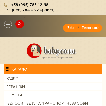
+38 (095) 788 12 68
+38 (068) 784 43 24(Viber)
;
Toggle
navigation
Вхід
/
Реєстрація
КАТАЛОГ
ОДЯГ
ІГРАШКИ
ВЗУТТЯ
ВЕЛОСИПЕДИ ТА ТРАНСПОРТНІ ЗАСОБИ