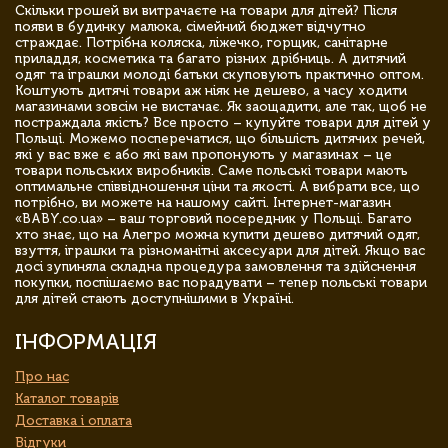
Скільки грошей ви витрачаєте на товари для дітей? Після
появи в будинку малюка, сімейний бюджет відчутно
страждає. Потрібна коляска, ліжечко, горщик, санітарне
приладдя, косметика та багато різних дрібниць. А дитячий
одяг та іграшки молоді батьки скуповують практично оптом.
Коштують дитячі товари аж ніяк не дешево, а часу ходити
магазинами зовсім не вистачає. Як заощадити, але так, щоб не
постраждала якість? Все просто – купуйте товари для дітей у
Польщі. Можемо посперечатися, що більшість дитячих речей,
які у вас вже є або які вам пропонують у магазинах – це
товари польських виробників. Саме польські товари мають
оптимальне співвідношення ціни та якості. А вибрати все, що
потрібно, ви можете на нашому сайті. Інтернет-магазин
«BABY.co.ua» – ваш торговий посередник у Польщі. Багато
хто знає, що на Алегро можна купити дешево дитячий одяг,
взуття, іграшки та різноманітні аксесуари для дітей. Якщо вас
досі зупиняла складна процедура замовлення та здійснення
покупки, поспішаємо вас порадувати – тепер польські товари
для дітей стають доступнішими в Україні.
ІНФОРМАЦІЯ
Про нас
Каталог товарів
Доставка і оплата
Відгуки