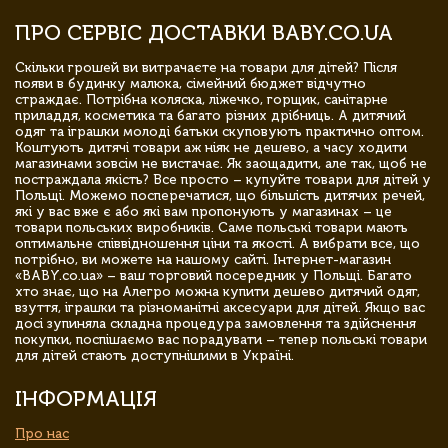
ПРО СЕРВІС ДОСТАВКИ BABY.CO.UA
Скільки грошей ви витрачаєте на товари для дітей? Після
появи в будинку малюка, сімейний бюджет відчутно
страждає. Потрібна коляска, ліжечко, горщик, санітарне
приладдя, косметика та багато різних дрібниць. А дитячий
одяг та іграшки молоді батьки скуповують практично оптом.
Коштують дитячі товари аж ніяк не дешево, а часу ходити
магазинами зовсім не вистачає. Як заощадити, але так, щоб не
постраждала якість? Все просто – купуйте товари для дітей у
Польщі. Можемо посперечатися, що більшість дитячих речей,
які у вас вже є або які вам пропонують у магазинах – це
товари польських виробників. Саме польські товари мають
оптимальне співвідношення ціни та якості. А вибрати все, що
потрібно, ви можете на нашому сайті. Інтернет-магазин
«BABY.co.ua» – ваш торговий посередник у Польщі. Багато
хто знає, що на Алегро можна купити дешево дитячий одяг,
взуття, іграшки та різноманітні аксесуари для дітей. Якщо вас
досі зупиняла складна процедура замовлення та здійснення
покупки, поспішаємо вас порадувати – тепер польські товари
для дітей стають доступнішими в Україні.
ІНФОРМАЦІЯ
Про нас