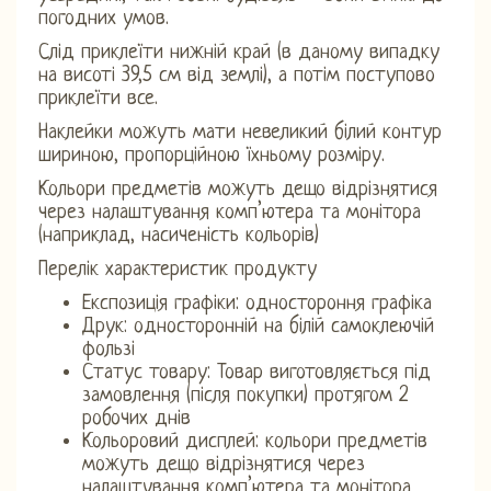
погодних умов.
Слід приклеїти нижній край (в даному випадку
на висоті 39,5 см від землі), а потім поступово
приклеїти все.
Наклейки можуть мати невеликий білий контур
шириною, пропорційною їхньому розміру.
Кольори предметів можуть дещо відрізнятися
через налаштування комп’ютера та монітора
(наприклад, насиченість кольорів)
Перелік характеристик продукту
Експозиція графіки: одностороння графіка
Друк: односторонній на білій самоклеючій
фользі
Статус товару: Товар виготовляється під
замовлення (після покупки) протягом 2
робочих днів
Кольоровий дисплей: кольори предметів
можуть дещо відрізнятися через
налаштування комп’ютера та монітора