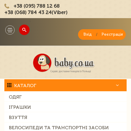
+38 (095) 788 12 68
+38 (068) 784 43 24(Viber)
;
Toggle
navigation
Вхід
/
Реєстрація
КАТАЛОГ
ОДЯГ
ІГРАШКИ
ВЗУТТЯ
ВЕЛОСИПЕДИ ТА ТРАНСПОРТНІ ЗАСОБИ