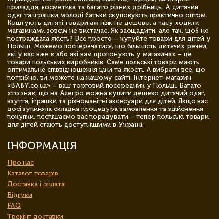
приладдя, косметика та багато різних дрібниць. А дитячий
одяг та іграшки молоді батьки скуповують практично оптом.
Коштують дитячі товари аж ніяк не дешево, а часу ходити
магазинами зовсім не вистачає. Як заощадити, але так, щоб не
постраждала якість? Все просто – купуйте товари для дітей у
Польщі. Можемо посперечатися, що більшість дитячих речей,
які у вас вже є або які вам пропонують у магазинах – це
товари польських виробників. Саме польські товари мають
оптимальне співвідношення ціни та якості. А вибрати все, що
потрібно, ви можете на нашому сайті. Інтернет-магазин
«BABY.co.ua» – ваш торговий посередник у Польщі. Багато
хто знає, що на Алегро можна купити дешево дитячий одяг,
взуття, іграшки та різноманітні аксесуари для дітей. Якщо вас
досі зупиняла складна процедура замовлення та здійснення
покупки, поспішаємо вас порадувати – тепер польські товари
для дітей стають доступнішими в Україні.
ІНФОРМАЦІЯ
Про нас
Каталог товарів
Доставка і оплата
Відгуки
FAQ
Трекінг доставки