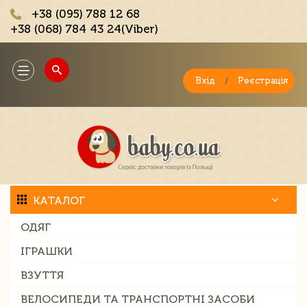
+38 (095) 788 12 68
+38 (068) 784 43 24(Viber)
;
Toggle
navigation
Вхід
/
Реєстрація
КАТАЛОГ
ОДЯГ
ІГРАШКИ
ВЗУТТЯ
ВЕЛОСИПЕДИ ТА ТРАНСПОРТНІ ЗАСОБИ