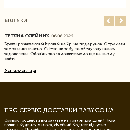
ВІДГУКИ
ТЕТЯНА ОЛЕЙНИК
06.08.2026
Брали розвиваючий ігровий набір, на подарунок. Отримали
замовлення вчасно. Якістю виробу та обслуговуванням
задоволенні. Обов'язково замовлятимемо ще на цьому
сайті.
Усі коментарі
ПРО СЕРВІС ДОСТАВКИ BABY.CO.UA
Скільки грошей ви витрачаєте на товари для дітей? Після
появи в будинку малюка, сімейний бюджет відчутно
страждає. Потрібна коляска, ліжечко, горщик, санітарне