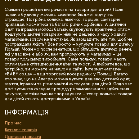
Скільки грошей ви витрачаєте на товари для дітей? Після
появи в будинку малюка, сімейний бюджет відчутно
страждає. Потрібна коляска, ліжечко, горщик, санітарне
приладдя, косметика та багато різних дрібниць. А дитячий
одяг та іграшки молоді батьки скуповують практично оптом.
Коштують дитячі товари аж ніяк не дешево, а часу ходити
магазинами зовсім не вистачає. Як заощадити, але так, щоб не
постраждала якість? Все просто – купуйте товари для дітей у
Польщі. Можемо посперечатися, що більшість дитячих речей,
які у вас вже є або які вам пропонують у магазинах – це
товари польських виробників. Саме польські товари мають
оптимальне співвідношення ціни та якості. А вибрати все, що
потрібно, ви можете на нашому сайті. Інтернет-магазин
«BABY.co.ua» – ваш торговий посередник у Польщі. Багато
хто знає, що на Алегро можна купити дешево дитячий одяг,
взуття, іграшки та різноманітні аксесуари для дітей. Якщо вас
досі зупиняла складна процедура замовлення та здійснення
покупки, поспішаємо вас порадувати – тепер польські товари
для дітей стають доступнішими в Україні.
ІНФОРМАЦІЯ
Про нас
Каталог товарів
Доставка і оплата