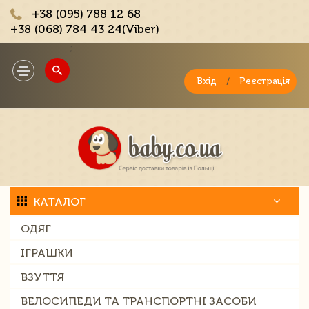
+38 (095) 788 12 68
+38 (068) 784 43 24(Viber)
;
Toggle
navigation
Вхід
/
Реєстрація
КАТАЛОГ
ОДЯГ
ІГРАШКИ
ВЗУТТЯ
ВЕЛОСИПЕДИ ТА ТРАНСПОРТНІ ЗАСОБИ