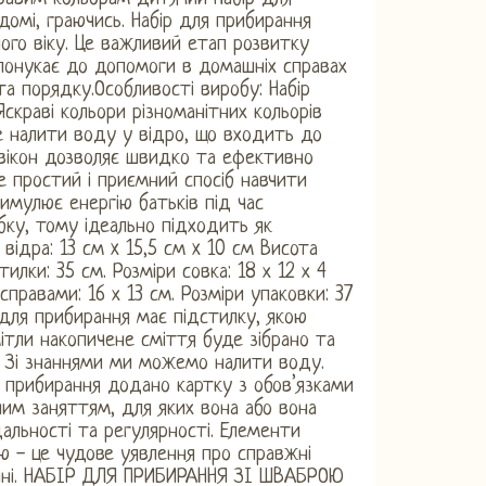
омі, граючись. Набір для прибирання
ого віку. Це важливий етап розвитку
спонукає до допомоги в домашніх справах
та порядку.Особливості виробу: Набір
скраві кольори різноманітних кольорів
 налити воду у відро, що входить до
 вікон дозволяє швидко та ефективно
це простий і приємний спосіб навчити
имулює енергію батьків під час
бку, тому ідеально підходить як
 відра: 13 см x 15,5 см x 10 см Висота
лки: 35 см. Розміри совка: 18 х 12 х 4
справами: 16 х 13 см. Розміри упаковки: 37
для прибирання має підстилку, якою
тли накопичене сміття буде зібрано та
 Зі знаннями ми можемо налити воду.
я прибирання додано картку з обов’язками
ним заняттям, для яких вона або вона
альності та регулярності. Елементи
ою - це чудове уявлення про справжні
итині. НАБІР ДЛЯ ПРИБИРАННЯ ЗІ ШВАБРОЮ