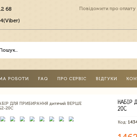
12 68
Повідомити про оплату
4(Viber)
МА РОБОТИ
FAQ
ПРО СЕРВІС
ВІДГУКИ
КОН
НАБІР 
20C
Код:
143