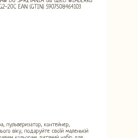
ра, пульверизатор, контейнер,
ого віку, подаруйте своїй маленькій
кравим кольорам дитячий набір для