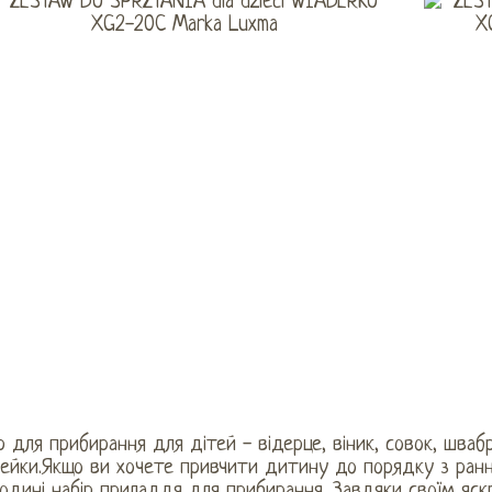
р для прибирання для дітей - відерце, віник, совок, шваб
ейки.Якщо ви хочете привчити дитину до порядку з раннь
одині набір приладдя для прибирання. Завдяки своїм яс