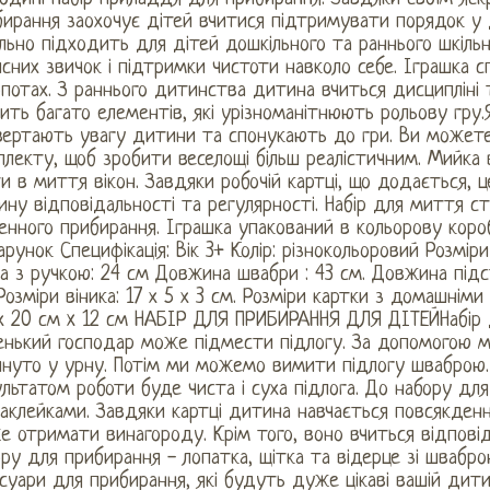
ирання заохочує дітей вчитися підтримувати порядок у д
льно підходить для дітей дошкільного та раннього шкільн
сних звичок і підтримки чистоти навколо себе. Іграшка 
опотах. З раннього дитинства дитина вчиться дисципліні 
ить багато елементів, які урізноманітнюють рольову гру.Я
вертають увагу дитини та спонукають до гри. Ви можете
лекту, щоб зробити веселощі більш реалістичним. Мийка
и в миття вікон. Завдяки робочій картці, що додається, 
ну відповідальності та регулярності. Набір для миття ст
нного прибирання. Іграшка упакований в кольорову коро
рунок Специфікація: Вік 3+ Колір: різнокольоровий Розміри
а з ручкою: 24 см Довжина швабри : 43 см. Довжина підсти
Розміри віника: 17 х 5 х 3 см. Розміри картки з домашніми 
 х 20 см x 12 см НАБІР ДЛЯ ПРИБИРАННЯ ДЛЯ ДІТЕЙНабір 
енький господар може підмести підлогу. За допомогою мі
инуто у урну. Потім ми можемо вимити підлогу шваброю.
льтатом роботи буде чиста і суха підлога. До набору дл
аклейками. Завдяки картці дитина навчається повсякден
 отримати винагороду. Крім того, воно вчиться відповід
ру для прибирання - лопатка, щітка та відерце зі швабр
есуари для прибирання, які будуть дуже цікаві вашій д