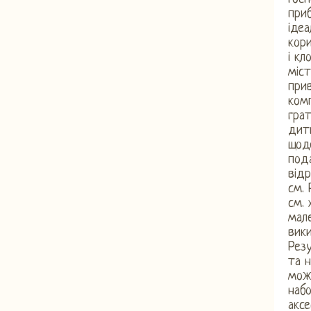
приб
ідеа
кори
і кл
міст
при
комп
грат
дити
щоде
пода
відр
см. 
см.
мал
вик
Резу
та н
може
набо
акс