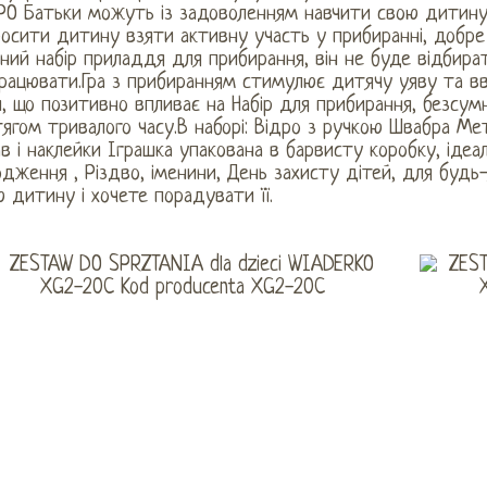
РО Батьки можуть із задоволенням навчити свою дитину
осити дитину взяти активну участь у прибиранні, добре
ний набір приладдя для прибирання, він не буде відбира
працювати.Гра з прибиранням стимулює дитячу уяву та вв
, що позитивно впливає на Набір для прибирання, безсум
ягом тривалого часу.В наборі: Відро з ручкою Швабра М
в і наклейки Іграшка упакована в барвисту коробку, іде
дження , Різдво, іменини, День захисту дітей, для будь
 дитину і хочете порадувати її.