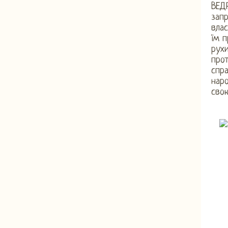
ВЕД
запр
влас
їм 
рухи
прот
спра
наро
свою