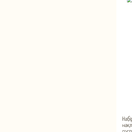
Набі
накл
госп