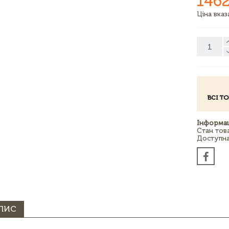
1462
Ціна вка
ВСІ Т
Інформац
Стан тов
Доступна 
ПИС