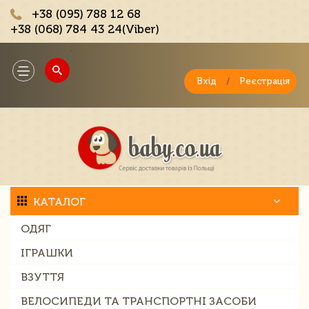
+38 (095) 788 12 68
+38 (068) 784 43 24(Viber)
;
Toggle
navigation
Вхід
/
Реєстрація
КАТАЛОГ
ОДЯГ
ІГРАШКИ
ВЗУТТЯ
ВЕЛОСИПЕДИ ТА ТРАНСПОРТНІ ЗАСОБИ