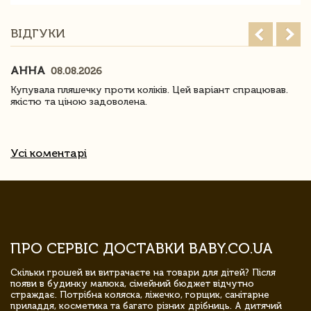
ВІДГУКИ
АННА
08.08.2026
Купувала пляшечку проти коліків. Цей варіант спрацював.
якістю та ціною задоволена.
Усі коментарі
ПРО СЕРВІС ДОСТАВКИ BABY.CO.UA
Скільки грошей ви витрачаєте на товари для дітей? Після
появи в будинку малюка, сімейний бюджет відчутно
страждає. Потрібна коляска, ліжечко, горщик, санітарне
приладдя, косметика та багато різних дрібниць. А дитячий