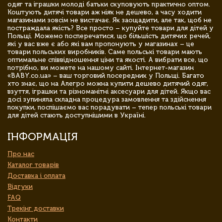
одяг та іграшки молоді батьки скуповують практично оптом.
Коштують дитячі товари аж ніяк не дешево, а часу ходити
магазинами зовсім не вистачає. Як заощадити, але так, щоб не
постраждала якість? Все просто – купуйте товари для дітей у
Польщі. Можемо посперечатися, що більшість дитячих речей,
які у вас вже є або які вам пропонують у магазинах – це
товари польських виробників. Саме польські товари мають
оптимальне співвідношення ціни та якості. А вибрати все, що
потрібно, ви можете на нашому сайті. Інтернет-магазин
«BABY.co.ua» – ваш торговий посередник у Польщі. Багато
хто знає, що на Алегро можна купити дешево дитячий одяг,
взуття, іграшки та різноманітні аксесуари для дітей. Якщо вас
досі зупиняла складна процедура замовлення та здійснення
покупки, поспішаємо вас порадувати – тепер польські товари
для дітей стають доступнішими в Україні.
ІНФОРМАЦІЯ
Про нас
Каталог товарів
Доставка і оплата
Відгуки
FAQ
Трекінг доставки
Контакти