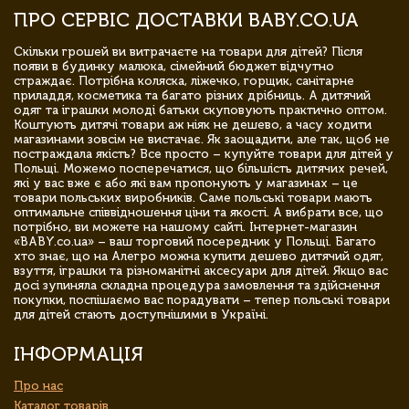
ПРО СЕРВІС ДОСТАВКИ BABY.CO.UA
Скільки грошей ви витрачаєте на товари для дітей? Після
появи в будинку малюка, сімейний бюджет відчутно
страждає. Потрібна коляска, ліжечко, горщик, санітарне
приладдя, косметика та багато різних дрібниць. А дитячий
одяг та іграшки молоді батьки скуповують практично оптом.
Коштують дитячі товари аж ніяк не дешево, а часу ходити
магазинами зовсім не вистачає. Як заощадити, але так, щоб не
постраждала якість? Все просто – купуйте товари для дітей у
Польщі. Можемо посперечатися, що більшість дитячих речей,
які у вас вже є або які вам пропонують у магазинах – це
товари польських виробників. Саме польські товари мають
оптимальне співвідношення ціни та якості. А вибрати все, що
потрібно, ви можете на нашому сайті. Інтернет-магазин
«BABY.co.ua» – ваш торговий посередник у Польщі. Багато
хто знає, що на Алегро можна купити дешево дитячий одяг,
взуття, іграшки та різноманітні аксесуари для дітей. Якщо вас
досі зупиняла складна процедура замовлення та здійснення
покупки, поспішаємо вас порадувати – тепер польські товари
для дітей стають доступнішими в Україні.
ІНФОРМАЦІЯ
Про нас
Каталог товарів