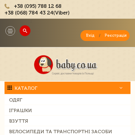
+38 (095) 788 12 68
+38 (068) 784 43 24(Viber)
;
Toggle
navigation
Вхід
/
Реєстрація
КАТАЛОГ
ОДЯГ
ІГРАШКИ
ВЗУТТЯ
ВЕЛОСИПЕДИ ТА ТРАНСПОРТНІ ЗАСОБИ