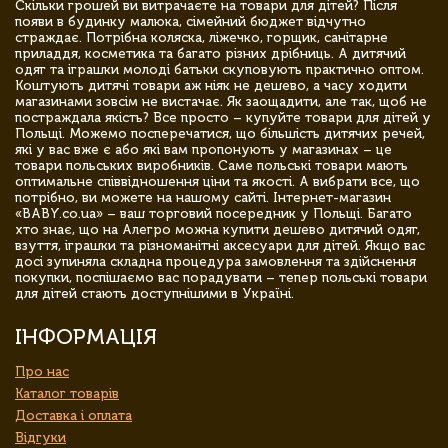
Скільки грошей ви витрачаєте на товари для дітей? Після
появи в будинку малюка, сімейний бюджет відчутно
страждає. Потрібна коляска, ліжечко, горщик, санітарне
приладдя, косметика та багато різних дрібниць. А дитячий
одяг та іграшки молоді батьки скуповують практично оптом.
Коштують дитячі товари аж ніяк не дешево, а часу ходити
магазинами зовсім не вистачає. Як заощадити, але так, щоб не
постраждала якість? Все просто – купуйте товари для дітей у
Польщі. Можемо посперечатися, що більшість дитячих речей,
які у вас вже є або які вам пропонують у магазинах – це
товари польських виробників. Саме польські товари мають
оптимальне співвідношення ціни та якості. А вибрати все, що
потрібно, ви можете на нашому сайті. Інтернет-магазин
«BABY.co.ua» – ваш торговий посередник у Польщі. Багато
хто знає, що на Алегро можна купити дешево дитячий одяг,
взуття, іграшки та різноманітні аксесуари для дітей. Якщо вас
досі зупиняла складна процедура замовлення та здійснення
покупки, поспішаємо вас порадувати – тепер польські товари
для дітей стають доступнішими в Україні.
ІНФОРМАЦІЯ
Про нас
Каталог товарів
Доставка і оплата
Відгуки