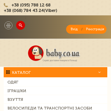
+38 (095) 788 12 68
+38 (068) 784 43 24(Viber)
;
Toggle
navigation
Вхід
/
Реєстрація
КАТАЛОГ
ОДЯГ
ІГРАШКИ
ВЗУТТЯ
ВЕЛОСИПЕДИ ТА ТРАНСПОРТНІ ЗАСОБИ