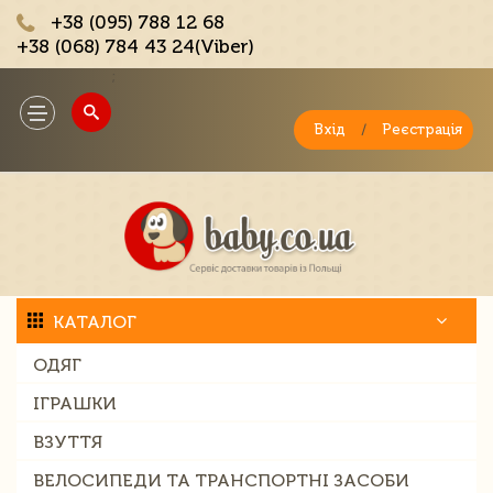
+38 (095) 788 12 68
+38 (068) 784 43 24(Viber)
;
Toggle
navigation
Вхід
/
Реєстрація
КАТАЛОГ
ОДЯГ
ІГРАШКИ
ВЗУТТЯ
ВЕЛОСИПЕДИ ТА ТРАНСПОРТНІ ЗАСОБИ