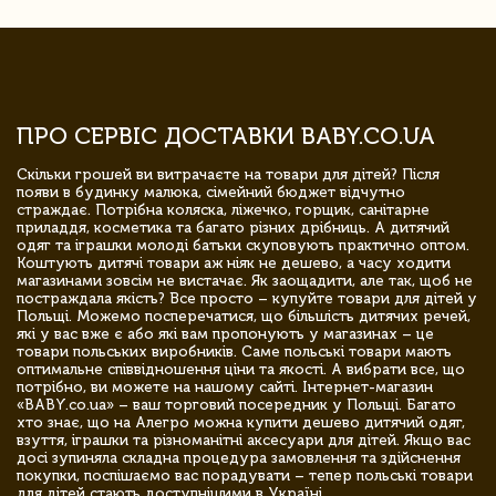
ПРО СЕРВІС ДОСТАВКИ BABY.CO.UA
Скільки грошей ви витрачаєте на товари для дітей? Після
появи в будинку малюка, сімейний бюджет відчутно
страждає. Потрібна коляска, ліжечко, горщик, санітарне
приладдя, косметика та багато різних дрібниць. А дитячий
одяг та іграшки молоді батьки скуповують практично оптом.
Коштують дитячі товари аж ніяк не дешево, а часу ходити
магазинами зовсім не вистачає. Як заощадити, але так, щоб не
постраждала якість? Все просто – купуйте товари для дітей у
Польщі. Можемо посперечатися, що більшість дитячих речей,
які у вас вже є або які вам пропонують у магазинах – це
товари польських виробників. Саме польські товари мають
оптимальне співвідношення ціни та якості. А вибрати все, що
потрібно, ви можете на нашому сайті. Інтернет-магазин
«BABY.co.ua» – ваш торговий посередник у Польщі. Багато
хто знає, що на Алегро можна купити дешево дитячий одяг,
взуття, іграшки та різноманітні аксесуари для дітей. Якщо вас
досі зупиняла складна процедура замовлення та здійснення
покупки, поспішаємо вас порадувати – тепер польські товари
для дітей стають доступнішими в Україні.