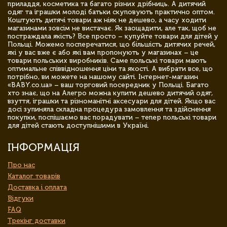
приладдя, косметика та багато різних дрібниць. А дитячий
одяг та іграшки молоді батьки скуповують практично оптом.
Коштують дитячі товари аж ніяк не дешево, а часу ходити
магазинами зовсім не вистачає. Як заощадити, але так, щоб не
постраждала якість? Все просто – купуйте товари для дітей у
Польщі. Можемо посперечатися, що більшість дитячих речей,
які у вас вже є або які вам пропонують у магазинах – це
товари польських виробників. Саме польські товари мають
оптимальне співвідношення ціни та якості. А вибрати все, що
потрібно, ви можете на нашому сайті. Інтернет-магазин
«BABY.co.ua» – ваш торговий посередник у Польщі. Багато
хто знає, що на Алегро можна купити дешево дитячий одяг,
взуття, іграшки та різноманітні аксесуари для дітей. Якщо вас
досі зупиняла складна процедура замовлення та здійснення
покупки, поспішаємо вас порадувати – тепер польські товари
для дітей стають доступнішими в Україні.
ІНФОРМАЦІЯ
Про нас
Каталог товарів
Доставка і оплата
Відгуки
FAQ
Трекінг доставки