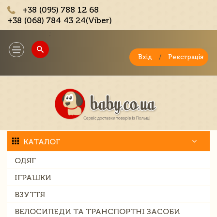
+38 (095) 788 12 68
+38 (068) 784 43 24(Viber)
;
Toggle
navigation
Вхід
/
Реєстрація
КАТАЛОГ
ОДЯГ
ІГРАШКИ
ВЗУТТЯ
ВЕЛОСИПЕДИ ТА ТРАНСПОРТНІ ЗАСОБИ