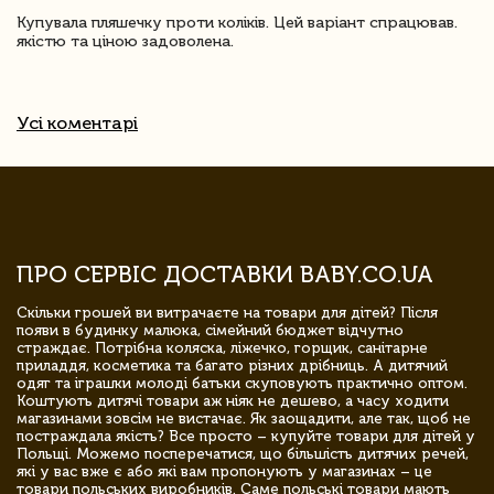
Купувала пляшечку проти коліків. Цей варіант спрацював.
якістю та ціною задоволена.
Усі коментарі
ПРО СЕРВІС ДОСТАВКИ BABY.CO.UA
Скільки грошей ви витрачаєте на товари для дітей? Після
появи в будинку малюка, сімейний бюджет відчутно
страждає. Потрібна коляска, ліжечко, горщик, санітарне
приладдя, косметика та багато різних дрібниць. А дитячий
одяг та іграшки молоді батьки скуповують практично оптом.
Коштують дитячі товари аж ніяк не дешево, а часу ходити
магазинами зовсім не вистачає. Як заощадити, але так, щоб не
постраждала якість? Все просто – купуйте товари для дітей у
Польщі. Можемо посперечатися, що більшість дитячих речей,
які у вас вже є або які вам пропонують у магазинах – це
товари польських виробників. Саме польські товари мають