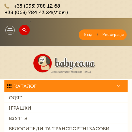
+38 (095) 788 12 68
+38 (068) 784 43 24(Viber)
;
Toggle
navigation
Вхід
/
Реєстрація
КАТАЛОГ
ОДЯГ
ІГРАШКИ
ВЗУТТЯ
ВЕЛОСИПЕДИ ТА ТРАНСПОРТНІ ЗАСОБИ