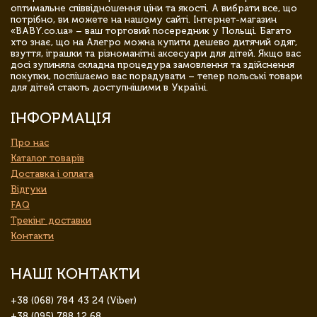
оптимальне співвідношення ціни та якості. А вибрати все, що
потрібно, ви можете на нашому сайті. Інтернет-магазин
«BABY.co.ua» – ваш торговий посередник у Польщі. Багато
хто знає, що на Алегро можна купити дешево дитячий одяг,
взуття, іграшки та різноманітні аксесуари для дітей. Якщо вас
досі зупиняла складна процедура замовлення та здійснення
покупки, поспішаємо вас порадувати – тепер польські товари
для дітей стають доступнішими в Україні.
ІНФОРМАЦІЯ
Про нас
Каталог товарів
Доставка і оплата
Відгуки
FAQ
Трекінг доставки
Контакти
НАШІ КОНТАКТИ
+38 (068) 784 43 24 (Viber)
+38 (095) 788 12 68