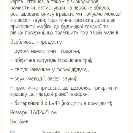
карта і пташка, а також різнокольорові
намистини. Натиснувши на червоне яблуко,
розташоване внизу іграшки, ми почуємо мелодії
та веселі звуки. Практична присоска дозволяє
прикріпити мобіль до будь-якої гладкої та
рівної поверхні, що полегшить гру вашій малечі.
Особливості продукту:
- рухомі намистини і тварини;
- обертова карусель (іграшкова гра);
- світло (вимикач у формі яблука);
- звук (мелодії, веселі звуки);
- практична присоска, що дозволяє прикріпити
іграшку до гладкої рівної поверхні;
- батарейки: 3 x LR44 (входять в комплект);
Розміри: 17х12х21 см
Вік: 6м+