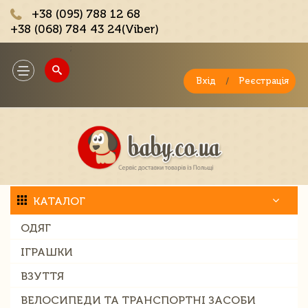
+38 (095) 788 12 68
+38 (068) 784 43 24(Viber)
;
Toggle
navigation
Вхід
/
Реєстрація
КАТАЛОГ
ОДЯГ
ІГРАШКИ
ВЗУТТЯ
ВЕЛОСИПЕДИ ТА ТРАНСПОРТНІ ЗАСОБИ