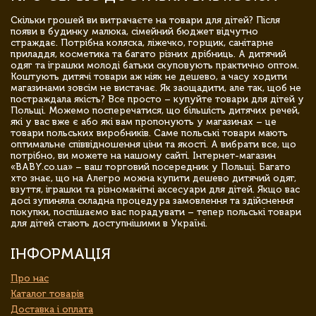
Скільки грошей ви витрачаєте на товари для дітей? Після
появи в будинку малюка, сімейний бюджет відчутно
страждає. Потрібна коляска, ліжечко, горщик, санітарне
приладдя, косметика та багато різних дрібниць. А дитячий
одяг та іграшки молоді батьки скуповують практично оптом.
Коштують дитячі товари аж ніяк не дешево, а часу ходити
магазинами зовсім не вистачає. Як заощадити, але так, щоб не
постраждала якість? Все просто – купуйте товари для дітей у
Польщі. Можемо посперечатися, що більшість дитячих речей,
які у вас вже є або які вам пропонують у магазинах – це
товари польських виробників. Саме польські товари мають
оптимальне співвідношення ціни та якості. А вибрати все, що
потрібно, ви можете на нашому сайті. Інтернет-магазин
«BABY.co.ua» – ваш торговий посередник у Польщі. Багато
хто знає, що на Алегро можна купити дешево дитячий одяг,
взуття, іграшки та різноманітні аксесуари для дітей. Якщо вас
досі зупиняла складна процедура замовлення та здійснення
покупки, поспішаємо вас порадувати – тепер польські товари
для дітей стають доступнішими в Україні.
ІНФОРМАЦІЯ
Про нас
Каталог товарів
Доставка і оплата