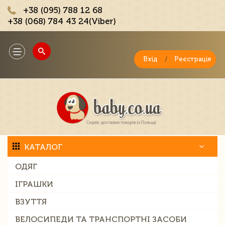
+38 (095) 788 12 68
+38 (068) 784 43 24(Viber)
;
Toggle
navigation
Вхід
/
Реєстрація
КАТАЛОГ
ОДЯГ
ІГРАШКИ
ВЗУТТЯ
ВЕЛОСИПЕДИ ТА ТРАНСПОРТНІ ЗАСОБИ