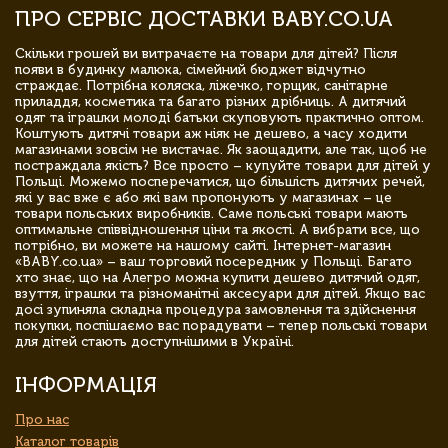
ПРО СЕРВІС ДОСТАВКИ BABY.CO.UA
Скільки грошей ви витрачаєте на товари для дітей? Після
появи в будинку малюка, сімейний бюджет відчутно
страждає. Потрібна коляска, ліжечко, горщик, санітарне
приладдя, косметика та багато різних дрібниць. А дитячий
одяг та іграшки молоді батьки скуповують практично оптом.
Коштують дитячі товари аж ніяк не дешево, а часу ходити
магазинами зовсім не вистачає. Як заощадити, але так, щоб не
постраждала якість? Все просто – купуйте товари для дітей у
Польщі. Можемо посперечатися, що більшість дитячих речей,
які у вас вже є або які вам пропонують у магазинах – це
товари польських виробників. Саме польські товари мають
оптимальне співвідношення ціни та якості. А вибрати все, що
потрібно, ви можете на нашому сайті. Інтернет-магазин
«BABY.co.ua» – ваш торговий посередник у Польщі. Багато
хто знає, що на Алегро можна купити дешево дитячий одяг,
взуття, іграшки та різноманітні аксесуари для дітей. Якщо вас
досі зупиняла складна процедура замовлення та здійснення
покупки, поспішаємо вас порадувати – тепер польські товари
для дітей стають доступнішими в Україні.
ІНФОРМАЦІЯ
Про нас
Каталог товарів