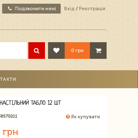
Подзвонити мені
Вхід
/
Реєстрація
0 грн
ТАКТИ
 НАСТІЛЬНИЙ ТАБЛО 12 ШТ
38570211
Як купувати
 грн