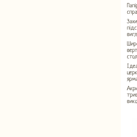
Папі
спра
Захи
підс
вигл
Шир
вер
стол
Ідеа
церк
ярма
Акр
трив
вико