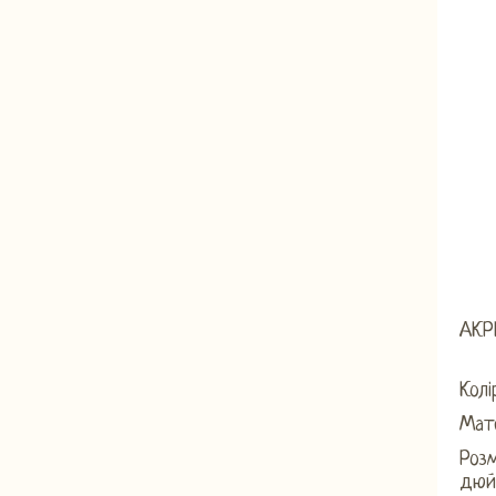
АКР
Колі
Мате
Розм
дюй