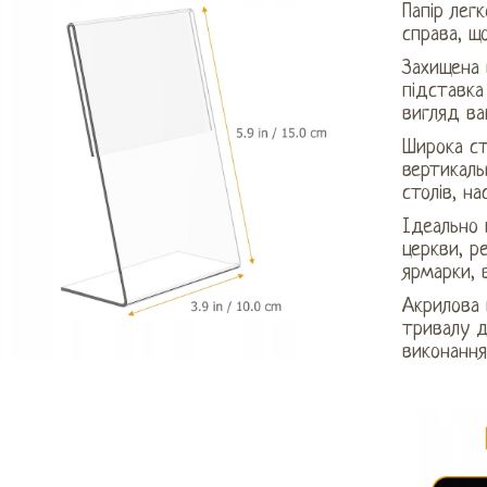
Папір лег
справа, щ
Захищена 
підставка
вигляд ва
Широка ст
вертикаль
столів, н
Ідеально 
церкви, р
ярмарки, 
Акрилова 
тривалу д
виконання