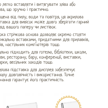
р легко вставляти і витягувати зліва або
ва, що зручно і практично.
щена від пилу, води та повітря, ця акрилова
тавка для вивісок може довго зберігати гарний
яд вашого паперу чи листівок.
ока стрічкова основа дозволяє окремо стояти
тикально вставками, придатними для прилавків,
ів, настільних комп’ютерів тощо.
льно підходить для готелю, бібліотеки, школи,
ви, ресторану, бару, конференції, виставки,
рки, весільних заходів тощо.
илова підставка для дисплея забезпечує
алу довговічність і використання. Точне
нання гарантує його практичність.