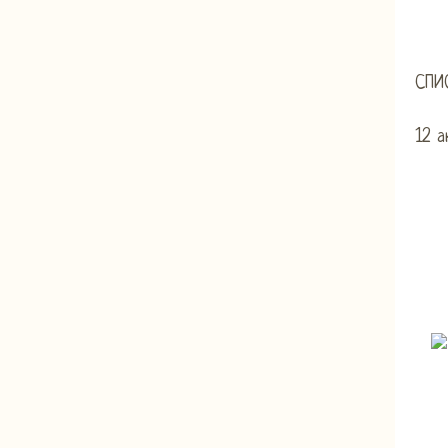
СПИ
12 а