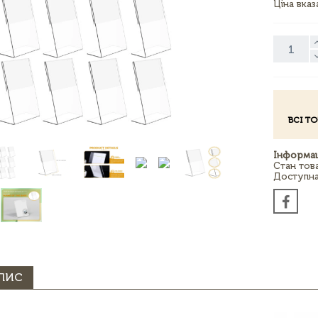
Ціна вка
ВСІ Т
Інформац
Стан тов
Доступна 
ПИС