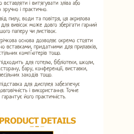
ко вставляти і витягувати зліва або
о зручно і практично.
від пилу, води та повітря, ця акрилова
 для вивісок може довго зберігати гарний
шого паперу чи листівок.
річкова основа дозволяє окремо стояти
но вставками, придатними для прилавків,
астільних комп’ютерів тощо.
підходить для готелю, бібліотеки, школи,
есторану, бару, конференції, виставки,
весільних заходів тощо.
підставка для дисплея забезпечує
овговічність і використання. Точне
 гарантує його практичність.