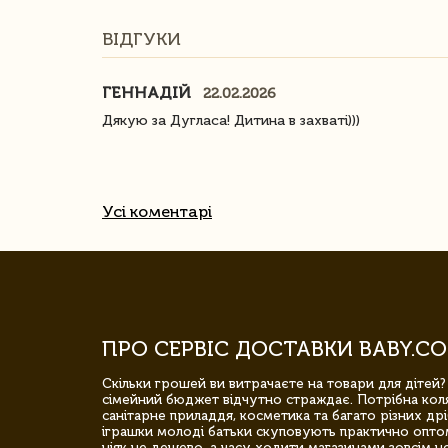
ВІДГУКИ
ГЕННАДІЙ
22.02.2026
ачество
Дякую за Дугласа! Дитина в захваті)))
Усі коментарі
ПРО СЕРВІС ДОСТАВКИ BABY.CO
Скільки грошей ви витрачаєте на товари для дітей?
сімейний бюджет відчутно страждає. Потрібна коля
санітарне приладдя, косметика та багато різних дрі
іграшки молоді батьки скуповують практично опто
ніяк не дешево, а часу ходити магазинами зовсім не