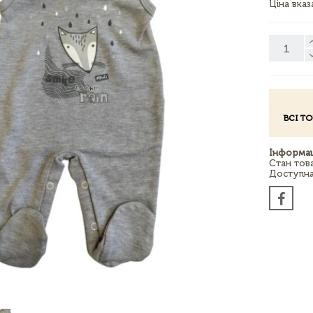
Ціна вка
ВСІ Т
Інформац
Стан тов
Доступна 