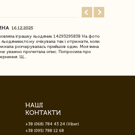
ИНА
ІРИНА БІ
16.12.2025
овляла іграшку льодяник 14293295838 На фото
Дякую за до
 льодяники,тому очікувала так і отримати, коли
незрячоі дів
имала розчарувалась прийшов один. Моя вина
Дуже задово
не уважно прочитала опис. Попросила про
ернення. Щ...
НАШІ
КОНТАКТИ
+38 (068) 784 43 24 (Viber)
+38 (095) 788 12 68