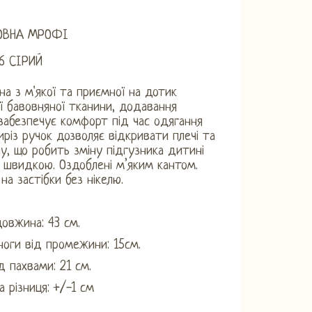
ВОВНА МРОФІ
6 СІРИЙ
а ​​з м'якої та приємної на дотик
ї бавовняної тканини, додавання
забезпечує комфорт під час одягання
иріз ручок дозволяє відкривати плечі та
, що робить зміну підгузника дитині
 швидкою. Оздоблені м’яким кантом.
на застібки без нікелю.
довжина: 43 см.
оги від промежини: 15см.
д пахвами: 21 см.
 різниця: +/-1 см