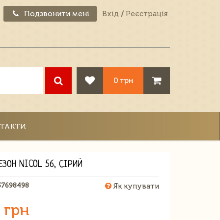
Подзвонити мені
Вхід
/
Реєстрація
0 грн
ТАКТИ
ЗОН NICOL 56, СІРИЙ
37698498
Як купувати
 грн