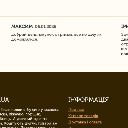
МАКСИМ
ІР
06.01.2026
добрий день.пакунок отримав. все по ділу як
Зам
домовлялися.
два
отр
що 
пов
.UA
ІНФОРМАЦІЯ
 Після появи в будинку малюка,
Про нас
ска, ліжечко, горщик,
Каталог товарів
бниць. А дитячий одяг та
Доставка і оплата
м. Коштують дитячі товари аж
 вистачає. Як заощадити, але