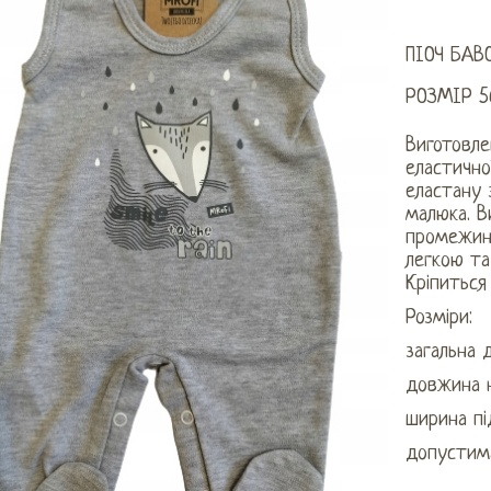
ПІОЧ БА
РОЗМІР 5
Виготовлен
еластично
еластану 
малюка. В
промежину
легкою та
Кріпиться 
Розміри:
загальна 
довжина н
ширина пі
допустима