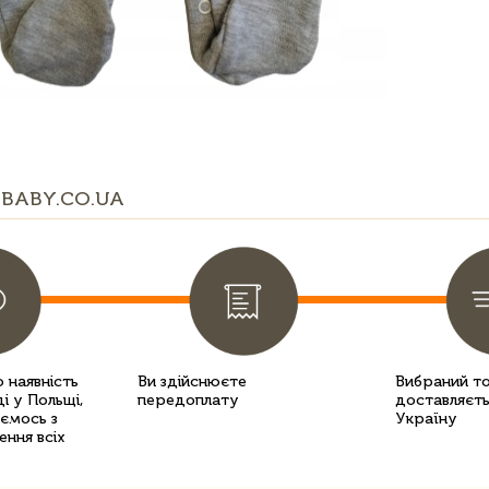
BABY.CO.UA
 наявність
Ви здійснюєте
Вибраний т
і у Польщі,
передоплату
доставляєть
уємось з
Україну
ення всіх