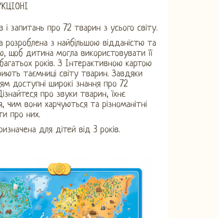
КЦІОНІ
в і запитань про 72 тварин з усього світу.
а розроблена з найбільшою відданістю та
ю, щоб дитина могла використовувати її
багатьох років. З Інтерактивною картою
риють таємниці світу тварин. Завдяки
ям доступні широкі знання про 72
Дізнайтеся про звуки тварин, їхнє
, чим вони харчуються та різноманітні
ти про них.
ризначена для дітей від 3 років.