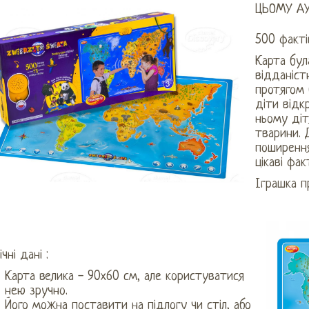
ЦЬОМУ АУ
500 факті
Карта бул
відданіст
протягом 
діти відк
ньому діт
тварини. 
поширення
цікаві фак
Іграшка п
ічні дані :
Карта велика - 90х60 см, але користуватися
нею зручно.
Його можна поставити на підлогу чи стіл, або