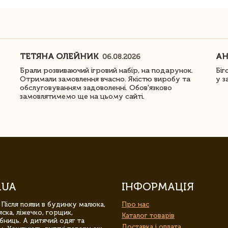
ТЕТЯНА ОЛЕЙНИК
АН
06.08.2026
Брали розвиваючий ігровий набір, на подарунок.
Біг
Отримали замовлення вчасно. Якістю виробу та
у з
обслуговуванням задоволенні. Обов'язково
замовлятимемо ще на цьому сайті.
.UA
ІНФОРМАЦІЯ
 Після появи в будинку малюка,
Про нас
ска, ліжечко, горщик,
Каталог товарів
бниць. А дитячий одяг та
Доставка і оплата