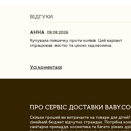
ВІДГУКИ
АННА
08.08.2026
ачество
Купувала пляшечку проти коліків. Цей варіант
спрацював. якістю та ціною задоволена.
Усі коментарі
ПРО СЕРВІС ДОСТАВКИ BABY.CO
Скільки грошей ви витрачаєте на товари для дітей?
сімейний бюджет відчутно страждає. Потрібна коля
санітарне приладдя, косметика та багато різних дрі