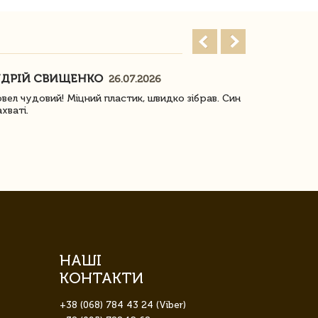
ДРІЙ СВИЩЕНКО
НАСТЯ
26.07.2026
18
овел чудовий! Міцний пластик, швидко зібрав. Син
Посилку отр
ахваті.
задоволена!
НАШІ
КОНТАКТИ
+38 (068) 784 43 24 (Viber)