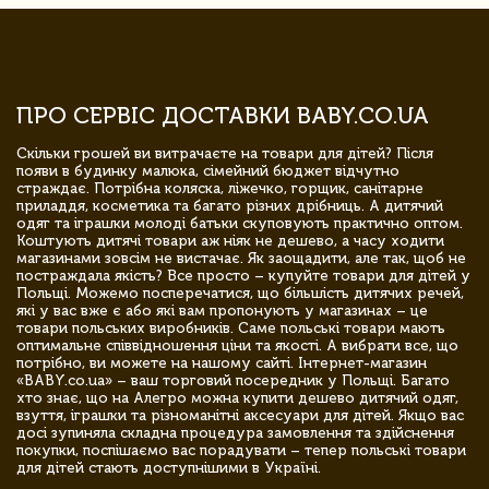
ПРО СЕРВІС ДОСТАВКИ BABY.CO.UA
Скільки грошей ви витрачаєте на товари для дітей? Після
появи в будинку малюка, сімейний бюджет відчутно
страждає. Потрібна коляска, ліжечко, горщик, санітарне
приладдя, косметика та багато різних дрібниць. А дитячий
одяг та іграшки молоді батьки скуповують практично оптом.
Коштують дитячі товари аж ніяк не дешево, а часу ходити
магазинами зовсім не вистачає. Як заощадити, але так, щоб не
постраждала якість? Все просто – купуйте товари для дітей у
Польщі. Можемо посперечатися, що більшість дитячих речей,
які у вас вже є або які вам пропонують у магазинах – це
товари польських виробників. Саме польські товари мають
оптимальне співвідношення ціни та якості. А вибрати все, що
потрібно, ви можете на нашому сайті. Інтернет-магазин
«BABY.co.ua» – ваш торговий посередник у Польщі. Багато
хто знає, що на Алегро можна купити дешево дитячий одяг,
взуття, іграшки та різноманітні аксесуари для дітей. Якщо вас
досі зупиняла складна процедура замовлення та здійснення
покупки, поспішаємо вас порадувати – тепер польські товари
для дітей стають доступнішими в Україні.