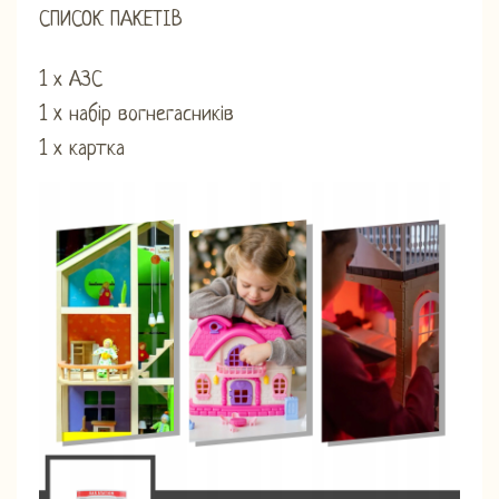
СПИСОК ПАКЕТІВ
1 х АЗС
1 x набір вогнегасників
1 х картка