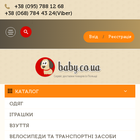
+38 (095) 788 12 68
+38 (068) 784 43 24(Viber)
;
Toggle
navigation
Вхід
/
Реєстрація
КАТАЛОГ
ОДЯГ
ІГРАШКИ
ВЗУТТЯ
ВЕЛОСИПЕДИ ТА ТРАНСПОРТНІ ЗАСОБИ