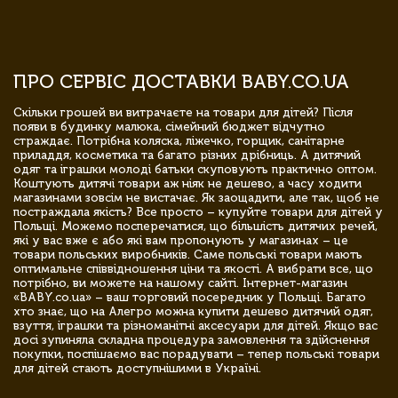
ПРО СЕРВІС ДОСТАВКИ BABY.CO.UA
Скільки грошей ви витрачаєте на товари для дітей? Після
появи в будинку малюка, сімейний бюджет відчутно
страждає. Потрібна коляска, ліжечко, горщик, санітарне
приладдя, косметика та багато різних дрібниць. А дитячий
одяг та іграшки молоді батьки скуповують практично оптом.
Коштують дитячі товари аж ніяк не дешево, а часу ходити
магазинами зовсім не вистачає. Як заощадити, але так, щоб не
постраждала якість? Все просто – купуйте товари для дітей у
Польщі. Можемо посперечатися, що більшість дитячих речей,
які у вас вже є або які вам пропонують у магазинах – це
товари польських виробників. Саме польські товари мають
оптимальне співвідношення ціни та якості. А вибрати все, що
потрібно, ви можете на нашому сайті. Інтернет-магазин
«BABY.co.ua» – ваш торговий посередник у Польщі. Багато
хто знає, що на Алегро можна купити дешево дитячий одяг,
взуття, іграшки та різноманітні аксесуари для дітей. Якщо вас
досі зупиняла складна процедура замовлення та здійснення
покупки, поспішаємо вас порадувати – тепер польські товари
для дітей стають доступнішими в Україні.