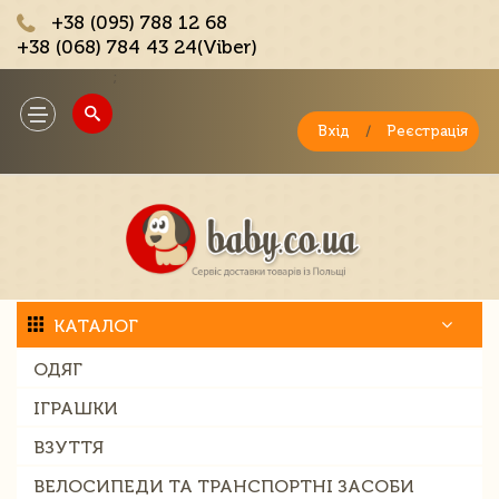
+38 (095) 788 12 68
+38 (068) 784 43 24(Viber)
;
Toggle
navigation
Вхід
/
Реєстрація
КАТАЛОГ
ОДЯГ
ІГРАШКИ
ВЗУТТЯ
ВЕЛОСИПЕДИ ТА ТРАНСПОРТНІ ЗАСОБИ